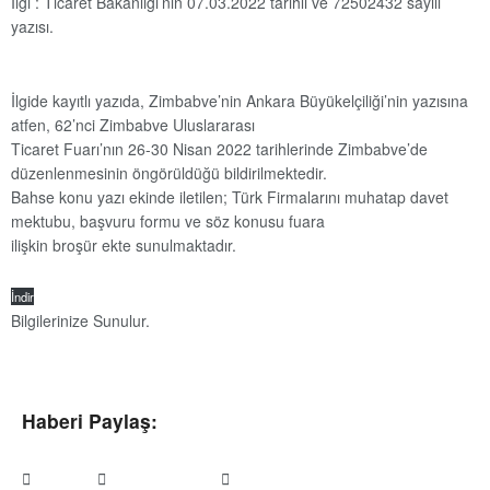
İlgi : Ticaret Bakanlığı’nın 07.03.2022 tarihli ve 72502432 sayılı
yazısı.
İlgide kayıtlı yazıda, Zimbabve’nin Ankara Büyükelçiliği’nin yazısına
atfen, 62’nci Zimbabve Uluslararası
Ticaret Fuarı’nın 26-30 Nisan 2022 tarihlerinde Zimbabve’de
düzenlenmesinin öngörüldüğü bildirilmektedir.
Bahse konu yazı ekinde iletilen; Türk Firmalarını muhatap davet
mektubu, başvuru formu ve söz konusu fuara
ilişkin broşür ekte sunulmaktadır.
İndir
Bilgilerinize Sunulur.
Haberi Paylaş: