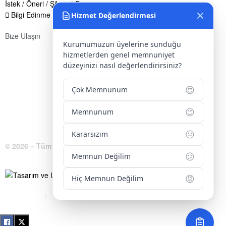
İstek / Öneri / Şikayet Formu
Bilgi Edinme Hakkı
Hizmet Değerlendirmesi
Bize Ulaşın
Kurumumuzun üyelerine sunduğu
Adres:
Yenice Mah. Atatürk Cad. Tüccarlar İşhanı Kat:1 No:1
hizmetlerden genel memnuniyet
KIRŞEHİR / TÜRKİYE
düzeyinizi nasıl değerlendirirsiniz?
Telefon:
0 386 213 11 86
😍
Çok Memnunum
WhatsApp:
0 544 213 11 86
😊
Memnunum
E-Posta:
bilgi@kirsehirtso.org.tr
😐
Kararsızım
© 2026 – Tüm Hakları Saklıdır.
😕
Memnun Değilim
😡
Hiç Memnun Değilim
Bilgi Edinme
Kullanım Koşulları
Gizlilik İlkeleri
KVKK
İletişim