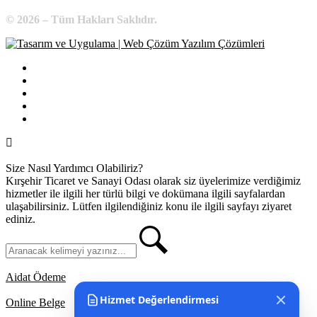
© 2026 – Tüm Hakları Saklıdır.
Bilgi Edinme
Kullanım Koşulları
Gizlilik İlkeleri
KVKK
İletişim
Size Nasıl Yardımcı Olabiliriz?
Kırşehir Ticaret ve Sanayi Odası olarak siz üyelerimize verdiğimiz
hizmetler ile ilgili her türlü bilgi ve dokümana ilgili sayfalardan
ulaşabilirsiniz. Lütfen ilgilendiğiniz konu ile ilgili sayfayı ziyaret
ediniz.
Aidat Ödeme
Hizmet Değerlendirmesi
Online Belge