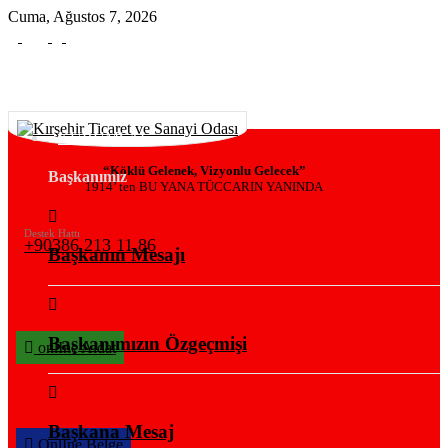
Cuma, Ağustos 7, 2026
KURUMSAL
“Köklü Gelenek, Vizyonlu Gelecek”
Başkanımız
1914’ ten BU YANA TÜCCARIN YANINDA
Destek Hattı
+90386 213 11 86
Başkanın Mesajı
Başkanımızın Özgeçmişi
onlIne Aidat
Başkana Mesaj
OnlIne Belge