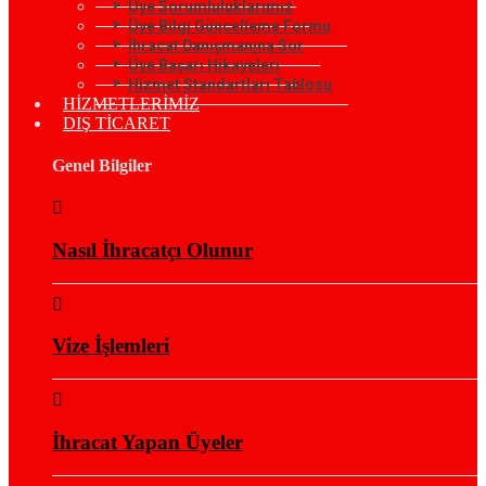
Üye Sorumluluklarımız
Üye Bilgi Güncelleme Formu
İhracat Danışmanına Sor
Üye Başarı Hikayeleri
Hizmet Standartları Tablosu
HİZMETLERİMİZ
DIŞ TİCARET
Genel Bilgiler
Nasıl İhracatçı Olunur
Vize İşlemleri
İhracat Yapan Üyeler