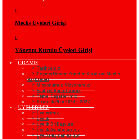
Meclis Üyeleri Girişi
Yönetim Kurulu Üyeleri Girişi
ODAMIZ
Tarihçemiz
Geçmiş Dönem Yönetim Kurulu ve Meclis
Başkanları
Misyonumuz-Vizyonumuz
Faaliyet Raporlarımız
Temel Değerlerimiz
Stratejik Plan 2024 – 2027
ÜYELERİMİZ
Üyelerimiz
Üyelik
Üyelik Ön Başvuru
Üyelik Avantajlarımız
Üye Danışmanına Sor