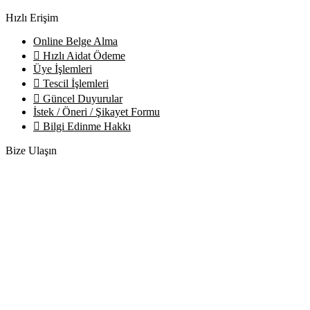
Hızlı Erişim
Online Belge Alma
Hızlı Aidat Ödeme
Üye İşlemleri
Tescil İşlemleri
Güncel Duyurular
İstek / Öneri / Şikayet Formu
Bilgi Edinme Hakkı
Bize Ulaşın
Adres:
Yenice Mah. Atatürk Cad. Tüccarlar İşhanı Kat:1 No:1
KIRŞEHİR / TÜRKİYE
Telefon:
0 386 213 11 86
WhatsApp:
0 544 213 11 86
E-Posta:
bilgi@kirsehirtso.org.tr