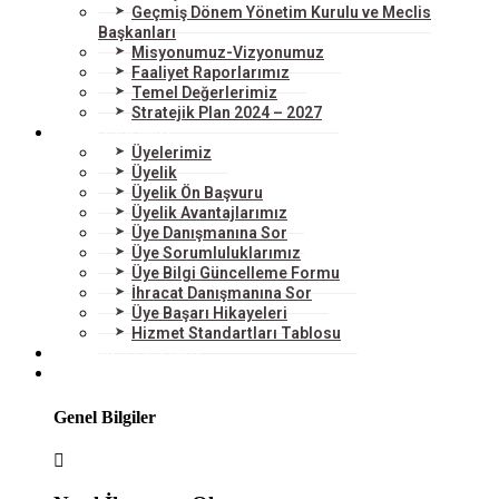
Geçmiş Dönem Yönetim Kurulu ve Meclis
Başkanları
Misyonumuz-Vizyonumuz
Faaliyet Raporlarımız
Temel Değerlerimiz
Stratejik Plan 2024 – 2027
ÜYELERİMİZ
Üyelerimiz
Üyelik
Üyelik Ön Başvuru
Üyelik Avantajlarımız
Üye Danışmanına Sor
Üye Sorumluluklarımız
Üye Bilgi Güncelleme Formu
İhracat Danışmanına Sor
Üye Başarı Hikayeleri
Hizmet Standartları Tablosu
HİZMETLERİMİZ
DIŞ TİCARET
Genel Bilgiler