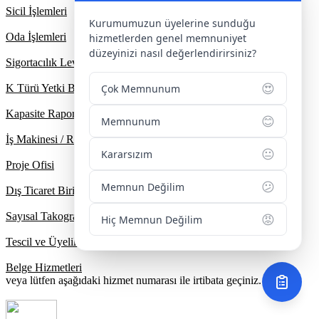
Sicil İşlemleri
Kurumumuzun üyelerine sunduğu
Oda İşlemleri
hizmetlerden genel memnuniyet
düzeyinizi nasıl değerlendirirsiniz?
Sigortacılık Levha Kayıt
😍
Çok Memnunum
K Türü Yetki Belgesi
Kapasite Raporu / Ekspertiz
😊
Memnunum
İş Makinesi / Ruhsat Tescil
😐
Kararsızım
Proje Ofisi
😕
Memnun Değilim
Dış Ticaret Birimi
Sayısal Takograf Sistemi
😡
Hiç Memnun Değilim
Tescil ve Üyelik
Belge Hizmetleri
veya lütfen aşağıdaki hizmet numarası ile irtibata geçiniz.