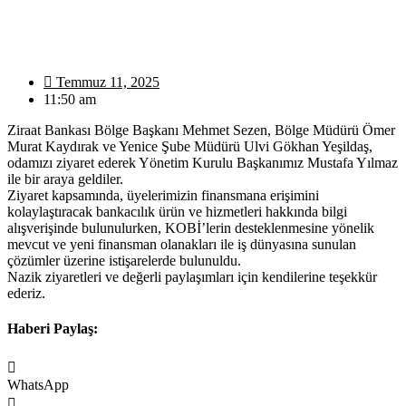
Temmuz 11, 2025
11:50 am
Ziraat Bankası Bölge Başkanı Mehmet Sezen, Bölge Müdürü Ömer
Murat Kaydırak ve Yenice Şube Müdürü Ulvi Gökhan Yeşildaş,
odamızı ziyaret ederek Yönetim Kurulu Başkanımız Mustafa Yılmaz
ile bir araya geldiler.
Ziyaret kapsamında, üyelerimizin finansmana erişimini
kolaylaştıracak bankacılık ürün ve hizmetleri hakkında bilgi
alışverişinde bulunulurken, KOBİ’lerin desteklenmesine yönelik
mevcut ve yeni finansman olanakları ile iş dünyasına sunulan
çözümler üzerine istişarelerde bulunuldu.
Nazik ziyaretleri ve değerli paylaşımları için kendilerine teşekkür
ederiz.
Haberi Paylaş:
WhatsApp