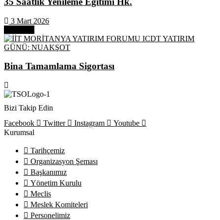
35 Saatlik Yenileme Eğitimi Hk.
3 Mart 2026
Next Post
Bina Tamamlama Sigortası
Bizi Takip Edin
Facebook
Twitter
Instagram
Youtube
Kurumsal
Tarihçemiz
Organizasyon Şeması
Başkanımız
Yönetim Kurulu
Meclis
Meslek Komiteleri
Personelimiz