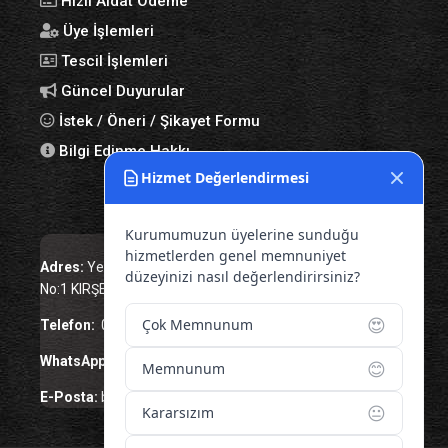
Hızlı Aidat Ödeme
Üye İşlemleri
Tescil İşlemleri
Güncel Duyurular
İstek / Öneri / Şikayet Formu
Bilgi Edinme Hakkı
Hizmet Değerlendirmesi
Bize Ulaşın
Kurumumuzun üyelerine sunduğu
hizmetlerden genel memnuniyet
Adres:
Yenice Mah. Atatürk Cad. Tüccarlar İşhanı Kat:1
düzeyinizi nasıl değerlendirirsiniz?
No:1 KIRŞEHİR / TÜRKİYE
😍
Çok Memnunum
Telefon:
0 386 213 11 86
WhatsApp:
0 544 213 11 86
😊
Memnunum
E-Posta:
bilgi@kirsehirtso.org.tr
😐
Kararsızım