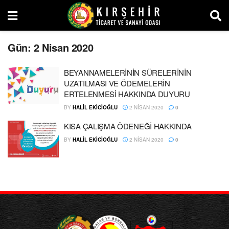
Gün:
2 Nisan 2020
BEYANNAMELERİNİN SÜRELERİNİN
UZATILMASI VE ÖDEMELERİN
ERTELENMESİ HAKKINDA DUYURU
BY
HALIL EKİCİOĞLU
2 NISAN 2020
0
KISA ÇALIŞMA ÖDENEĞİ HAKKINDA
BY
HALIL EKİCİOĞLU
2 NISAN 2020
0