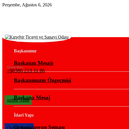
Perşembe, Ağustos 6, 2026
KURUMSAL
Başkanımız
Başkanın Mesajı
Destek Hattı
+90386 213 11 86
Başkanımızın Özgeçmişi
Başkana Mesaj
onlIne Aidat
İdari Yapı
Organizasyon Şeması
OnlIne Belge