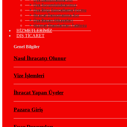
Üye Sorumluluklarımız
Üye Bilgi Güncelleme Formu
İhracat Danışmanına Sor
Üye Başarı Hikayeleri
Hizmet Standartları Tablosu
HİZMETLERİMİZ
DIŞ TİCARET
Genel Bilgiler
Nasıl İhracatçı Olunur
Vize İşlemleri
İhracat Yapan Üyeler
Pazara Giriş
Fuar Duyuruları