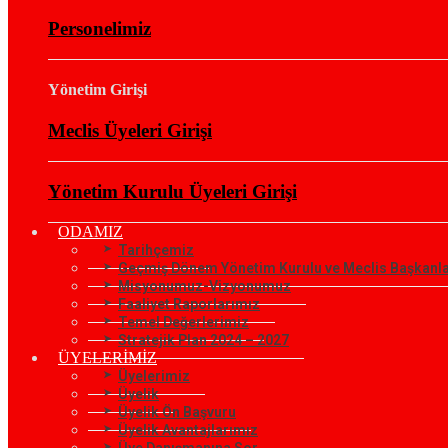
Personelimiz
Yönetim Girişi
Meclis Üyeleri Girişi
Yönetim Kurulu Üyeleri Girişi
ODAMIZ
Tarihçemiz
Geçmiş Dönem Yönetim Kurulu ve Meclis Başkanla
Misyonumuz-Vizyonumuz
Faaliyet Raporlarımız
Temel Değerlerimiz
Stratejik Plan 2024 – 2027
ÜYELERİMİZ
Üyelerimiz
Üyelik
Üyelik Ön Başvuru
Üyelik Avantajlarımız
Üye Danışmanına Sor