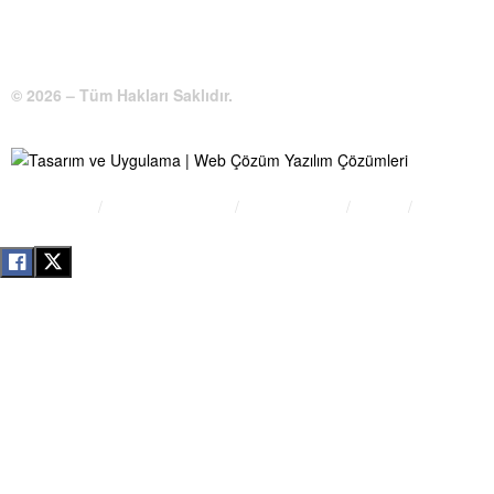
E-Posta:
bilgi@kirsehirtso.org.tr
© 2026 – Tüm Hakları Saklıdır.
Bilgi Edinme
Kullanım Koşulları
Gizlilik İlkeleri
KVKK
İletişim