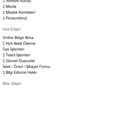
Yönetim Kurulu
Meclis
Meslek Komiteleri
Personelimiz
Hızlı Erişim
Online Belge Alma
Hızlı Aidat Ödeme
Üye İşlemleri
Tescil İşlemleri
Güncel Duyurular
İstek / Öneri / Şikayet Formu
Bilgi Edinme Hakkı
Bize Ulaşın
Adres:
Yenice Mah. Atatürk Cad. Tüccarlar İşhanı Kat:1 No:1
KIRŞEHİR / TÜRKİYE
Telefon:
0 386 213 11 86
WhatsApp:
0 544 213 11 86