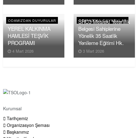
SRC3 Mesleki Yeterlilik
ODAMIZDAN DUYURULAR
ODAMIZDAN DUYURULAR
YEREL KALKINMA
Belgesi Sahiplerine
HAMLESİ TEŞVİK
Yönelik 35 Saatlik
PROGRAMI
Yenileme Eğitimi Hk.
4 Mart 2026
3 Mart 2026
Kurumsal
Tarihçemiz
Organizasyon Şeması
Başkanımız