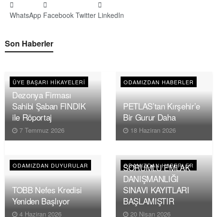
WhatsApp
Facebook
Twitter
LinkedIn
Son Haberler
ÜYE BAŞARI HIKAYELERI
ODAMIZDAN HABERLER
Dezonya Firması
Sahibi Şaban FINDIK
PETLAS’tan Kırşehir’e
ile Röportaj
Bir Gurur Daha
7 Temmuz 2026
18 Haziran 2026
SORUMLU EMLAK
ODAMIZDAN DUYURULAR
ODAMIZDAN HABERLER
DANIŞMANLIĞI
TOBB Nefes Kredisi
SINAVI KAYITLARI
Yeniden Başlıyor
BAŞLAMIŞTIR
4 Haziran 2026
20 Nisan 2026