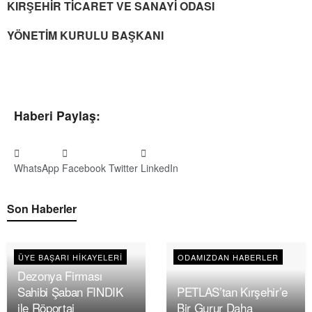
KIRŞEHİR TİCARET VE SANAYİ ODASI
YÖNETİM KURULU BAŞKANI
Haberi Paylaş:
WhatsApp
Facebook
Twitter
LinkedIn
Son Haberler
ÜYE BAŞARI HIKAYELERI
ODAMIZDAN HABERLER
Dezonya Firması
Sahibi Şaban FINDIK
PETLAS’tan Kırşehir’e
ile Röportaj
Bir Gurur Daha