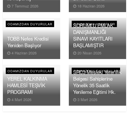
7 Temmuz 2026
18 Haziran 2026
SORUMLU EMLAK
ODAMIZDAN DUYURULAR
ODAMIZDAN HABERLER
DANIŞMANLIĞI
TOBB Nefes Kredisi
SINAVI KAYITLARI
Yeniden Başlıyor
BAŞLAMIŞTIR
4 Haziran 2026
20 Nisan 2026
SRC3 Mesleki Yeterlilik
ODAMIZDAN DUYURULAR
ODAMIZDAN DUYURULAR
YEREL KALKINMA
Belgesi Sahiplerine
HAMLESİ TEŞVİK
Yönelik 35 Saatlik
PROGRAMI
Yenileme Eğitimi Hk.
4 Mart 2026
3 Mart 2026