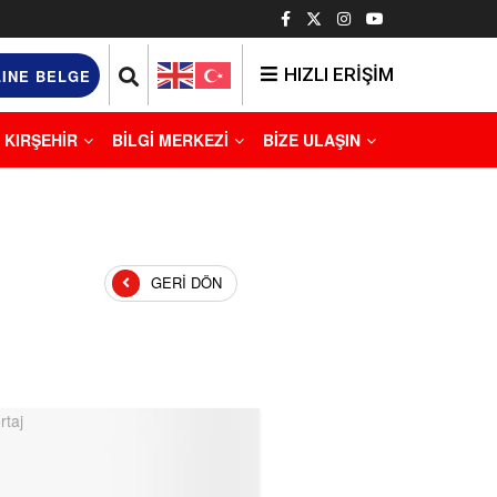
HIZLI ERİŞİM
INE BELGE
KIRŞEHİR
BİLGİ MERKEZİ
BİZE ULAŞIN
GERI DÖN