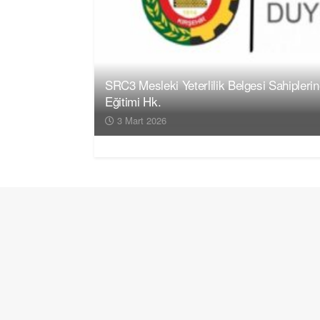
SRC3 Mesleki Yeterlilik Belgesi Sahipleri
Eğitimi Hk.
3 Mart 2026