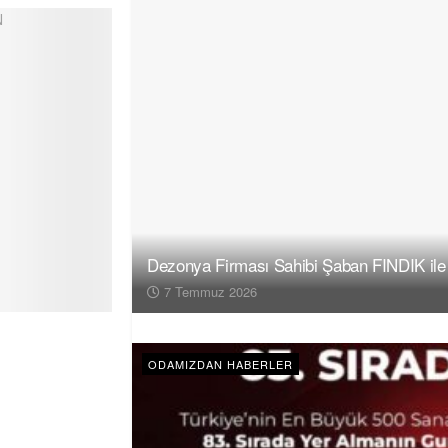
Dezonya Firması Sahibi Şaban FINDIK ile
7 Temmuz 2026
ODAMIZDAN HABERLER