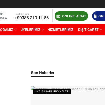
ek”
Destek Hattı
ONLINE AIDAT
ONL
+90386 213 11 86
NINDA
ODAMIZ
ÜYELERİMİZ
HİZMETLERİMİZ
DIŞ TİCARET
Son Haberler
ÜYE BAŞARI HIKAYELERI