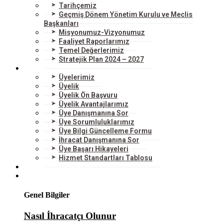
Tarihçemiz
Geçmiş Dönem Yönetim Kurulu ve Meclis
Başkanları
Misyonumuz-Vizyonumuz
Faaliyet Raporlarımız
Temel Değerlerimiz
Stratejik Plan 2024 – 2027
ÜYELERİMİZ
Üyelerimiz
Üyelik
Üyelik Ön Başvuru
Üyelik Avantajlarımız
Üye Danışmanına Sor
Üye Sorumluluklarımız
Üye Bilgi Güncelleme Formu
İhracat Danışmanına Sor
Üye Başarı Hikayeleri
Hizmet Standartları Tablosu
HİZMETLERİMİZ
DIŞ TİCARET
Genel Bilgiler
Nasıl İhracatçı Olunur