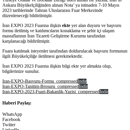
Ankara Büyükelçiliğinden alınan Nota’ ya istinaden 7-10 Mayıs
2023 tarihlerinde Tahran Uluslararası Fuar Merkezinde
düzenleneceği bildirilmiştir.
İran EXPO 2023 Fuarına ilişkin
ekte
yer alan duyuru ve başvuru
formu iletilmiş ve katılımcıların konaklama ve şehir içi ulaşım
masraflarının İran Ticareti Geliştirme Kurumu tarafından
karşılanacağı bildirilmiştir.
Fuara katılmak isteyenler tarafından doldurulacak başvuru formunun
ilgili Büyükelçiliğe iletilmesi gerekmektedir.
İran EXPO 2023 Fuarına ilişkin bilgi ekte yer almakta olup,
bilgilerinize sunulur.
Iran-EXPO-Basvuru-Formu_compressed
İndir
Iran-EXPO-Tanitim-Brosuru_compressed
İndir
Iran-EXPO-2023-Fuari-Bakanlik-Yazisi_compressed
İndir
Haberi Paylaş:
WhatsApp
Facebook
Twitter
LinkedIn