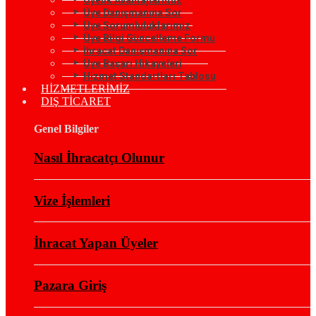
Üye Danışmanına Sor
Üye Sorumluluklarımız
Üye Bilgi Güncelleme Formu
İhracat Danışmanına Sor
Üye Başarı Hikayeleri
Hizmet Standartları Tablosu
HİZMETLERİMİZ
DIŞ TİCARET
Genel Bilgiler
Nasıl İhracatçı Olunur
Vize İşlemleri
İhracat Yapan Üyeler
Pazara Giriş