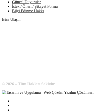
Güncel Duyurular
İstek / Öneri / Şikayet Formu
Bilgi Edinme Hakkı
Bize Ulaşın
Adres:
Yenice Mah. Atatürk Cad. Tüccarlar İşhanı Kat:1 No:1
KIRŞEHİR / TÜRKİYE
Telefon:
0 386 213 11 86
WhatsApp:
0 544 213 11 86
E-Posta:
bilgi@kirsehirtso.org.tr
© 2026 – Tüm Hakları Saklıdır.
Bilgi Edinme
Kullanım Koşulları
Gizlilik İlkeleri