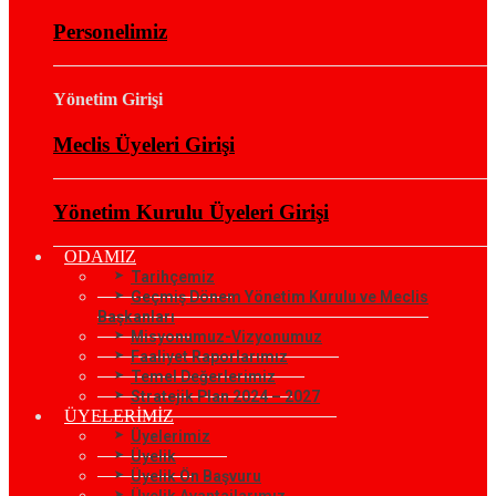
Personelimiz
Yönetim Girişi
Meclis Üyeleri Girişi
Yönetim Kurulu Üyeleri Girişi
ODAMIZ
Tarihçemiz
Geçmiş Dönem Yönetim Kurulu ve Meclis
Başkanları
Misyonumuz-Vizyonumuz
Faaliyet Raporlarımız
Temel Değerlerimiz
Stratejik Plan 2024 – 2027
ÜYELERİMİZ
Üyelerimiz
Üyelik
Üyelik Ön Başvuru
Üyelik Avantajlarımız