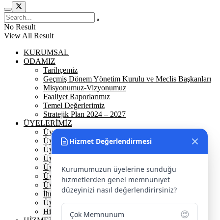
No Result
View All Result
KURUMSAL
ODAMIZ
Tarihçemiz
Geçmiş Dönem Yönetim Kurulu ve Meclis Başkanları
Misyonumuz-Vizyonumuz
Faaliyet Raporlarımız
Temel Değerlerimiz
Stratejik Plan 2024 – 2027
ÜYELERİMİZ
Üyelerimiz
Hizmet Değerlendirmesi
Üyelik
Üyelik Ön Başvuru
Üyelik Avantajlarımız
Üye Danışmanına Sor
Kurumumuzun üyelerine sunduğu
Üye Sorumluluklarımız
hizmetlerden genel memnuniyet
Üye Bilgi Güncelleme Formu
düzeyinizi nasıl değerlendirirsiniz?
İhracat Danışmanına Sor
Üye Başarı Hikayeleri
Hizmet Standartları Tablosu
😍
Çok Memnunum