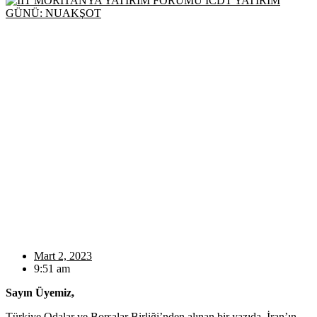
Mart 2, 2023
9:51 am
Sayın Üyemiz,
Türkiye Odalar ve Borsalar Birliği’nden alınan bir yazıda, İran’ın