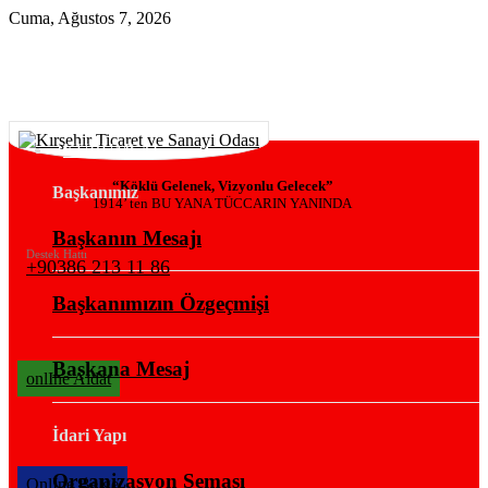
Cuma, Ağustos 7, 2026
KURUMSAL
“Köklü Gelenek, Vizyonlu Gelecek”
Başkanımız
1914’ ten BU YANA TÜCCARIN YANINDA
Başkanın Mesajı
Destek Hattı
+90386 213 11 86
Başkanımızın Özgeçmişi
Başkana Mesaj
onlIne Aidat
İdari Yapı
Organizasyon Şeması
OnlIne Belge