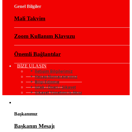
Genel Bilgiler
Mali Takvim
Zoom Kullanım Klavuzu
Önemli Bağlantılar
BİZE ULAŞIN
İletişim Bilgilerimiz
Hesap Numaralarımız
Bilgi Edinme
İstek / Öneri / Şikayet
Şikayet Yönetimi İş Akışı
KURUMSAL
Başkanımız
Başkanın Mesajı