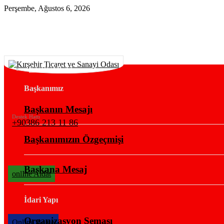
Perşembe, Ağustos 6, 2026
KURUMSAL
Başkanımız
Başkanın Mesajı
Destek Hattı
+90386 213 11 86
Başkanımızın Özgeçmişi
Başkana Mesaj
onlIne Aidat
İdari Yapı
Organizasyon Şeması
OnlIne Belge