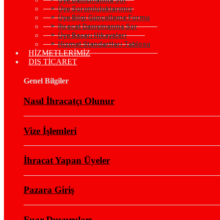
Üye Sorumluluklarımız
Üye Bilgi Güncelleme Formu
İhracat Danışmanına Sor
Üye Başarı Hikayeleri
Hizmet Standartları Tablosu
HİZMETLERİMİZ
DIŞ TİCARET
Genel Bilgiler
Nasıl İhracatçı Olunur
Vize İşlemleri
İhracat Yapan Üyeler
Pazara Giriş
Fuar Duyuruları