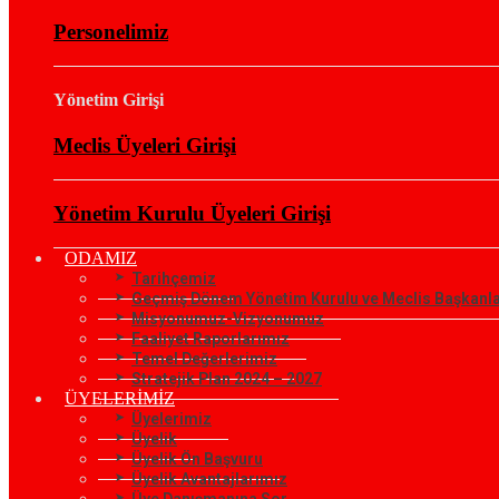
Personelimiz
Yönetim Girişi
Meclis Üyeleri Girişi
Yönetim Kurulu Üyeleri Girişi
ODAMIZ
Tarihçemiz
Geçmiş Dönem Yönetim Kurulu ve Meclis Başkanla
Misyonumuz-Vizyonumuz
Faaliyet Raporlarımız
Temel Değerlerimiz
Stratejik Plan 2024 – 2027
ÜYELERİMİZ
Üyelerimiz
Üyelik
Üyelik Ön Başvuru
Üyelik Avantajlarımız
Üye Danışmanına Sor