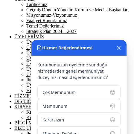
Tarihçemiz
Geçmiş Dönem Yönetim Kurulu ve Meclis Başkanları
Misyonumuz-Vizyonumuz
Faaliyet Raporlarımız
Temel Değerlerimiz
Stratejik Plan 2024 – 2027
ÜYELERİMİZ
Üyelerimiz
Hizmet Değerlendirmesi
Üyelik
Üyelik Ön Başvuru
Üyelik Avantajlarımız
Üye Danışmanına Sor
Kurumumuzun üyelerine sunduğu
Üye Sorumluluklarımız
hizmetlerden genel memnuniyet
Üye Bilgi Güncelleme Formu
düzeyinizi nasıl değerlendirirsiniz?
İhracat Danışmanına Sor
Üye Başarı Hikayeleri
Hizmet Standartları Tablosu
😍
Çok Memnunum
HİZMETLERİMİZ
DIŞ TİCARET
😊
Memnunum
KIRŞEHİR
Kırşehir Tarihi
Kırşehir Coğrafi İşaretler
😐
Kararsızım
BİLGİ MERKEZİ
BİZE ULAŞIN
😕
Memnun Değilim
İletişim Bilgilerimiz