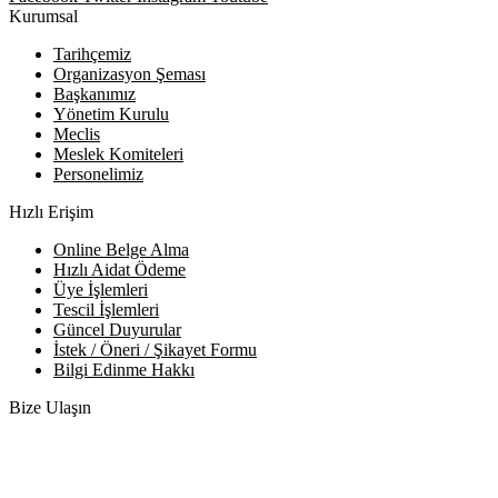
Kurumsal
Tarihçemiz
Organizasyon Şeması
Başkanımız
Yönetim Kurulu
Meclis
Meslek Komiteleri
Personelimiz
Hızlı Erişim
Online Belge Alma
Hızlı Aidat Ödeme
Üye İşlemleri
Tescil İşlemleri
Güncel Duyurular
İstek / Öneri / Şikayet Formu
Bilgi Edinme Hakkı
Bize Ulaşın
Adres:
Yenice Mah. Atatürk Cad. Tüccarlar İşhanı Kat:1 No:1
KIRŞEHİR / TÜRKİYE