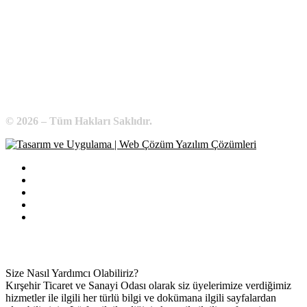
Telefon:
0 386 213 11 86
WhatsApp:
0 544 213 11 86
E-Posta:
bilgi@kirsehirtso.org.tr
© 2026 – Tüm Hakları Saklıdır.
Bilgi Edinme
Kullanım Koşulları
Gizlilik İlkeleri
KVKK
İletişim
Size Nasıl Yardımcı Olabiliriz?
Kırşehir Ticaret ve Sanayi Odası olarak siz üyelerimize verdiğimiz
hizmetler ile ilgili her türlü bilgi ve dokümana ilgili sayfalardan