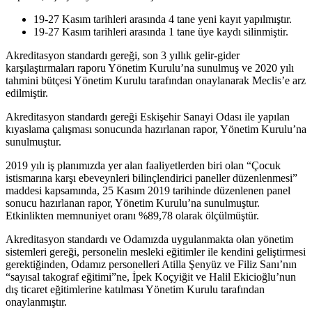
19-27 Kasım tarihleri arasında 4 tane yeni kayıt yapılmıştır.
19-27 Kasım tarihleri arasında 1 tane üye kaydı silinmiştir.
Akreditasyon standardı gereği, son 3 yıllık gelir-gider
karşılaştırmaları raporu Yönetim Kurulu’na sunulmuş ve 2020 yılı
tahmini bütçesi Yönetim Kurulu tarafından onaylanarak Meclis’e arz
edilmiştir.
Akreditasyon standardı gereği Eskişehir Sanayi Odası ile yapılan
kıyaslama çalışması sonucunda hazırlanan rapor, Yönetim Kurulu’na
sunulmuştur.
2019 yılı iş planımızda yer alan faaliyetlerden biri olan “Çocuk
istismarına karşı ebeveynleri bilinçlendirici paneller düzenlenmesi”
maddesi kapsamında, 25 Kasım 2019 tarihinde düzenlenen panel
sonucu hazırlanan rapor, Yönetim Kurulu’na sunulmuştur.
Etkinlikten memnuniyet oranı %89,78 olarak ölçülmüştür.
Akreditasyon standardı ve Odamızda uygulanmakta olan yönetim
sistemleri gereği, personelin mesleki eğitimler ile kendini geliştirmesi
gerektiğinden, Odamız personelleri Atilla Şenyüz ve Filiz Sanı’nın
“sayısal takograf eğitimi”ne, İpek Koçyiğit ve Halil Ekicioğlu’nun
dış ticaret eğitimlerine katılması Yönetim Kurulu tarafından
onaylanmıştır.