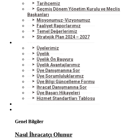
Tarihçemiz
Geçmiş Dönem Yönetim Kurulu ve Meclis
Başkanları
Misyonumuz-Vizyonumuz
Faaliyet Raporlarımız
Temel Değerlerimiz
Stratejik Plan 2024 – 2027
ÜYELERİMİZ
Üyelerimiz
Üyelik
Üyelik Ön Başvuru
Üyelik Avantajlarımız
Üye Danışmanına Sor
Üye Sorumluluklarımız
Üye Bilgi Güncelleme Formu
İhracat Danışmanına Sor
Üye Başarı Hikayeleri
Hizmet Standartları Tablosu
HİZMETLERİMİZ
DIŞ TİCARET
Genel Bilgiler
Nasıl İhracatçı Olunur