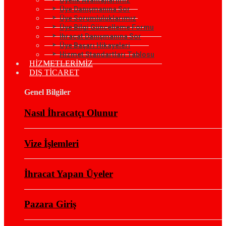
Üye Danışmanına Sor
Üye Sorumluluklarımız
Üye Bilgi Güncelleme Formu
İhracat Danışmanına Sor
Üye Başarı Hikayeleri
Hizmet Standartları Tablosu
HİZMETLERİMİZ
DIŞ TİCARET
Genel Bilgiler
Nasıl İhracatçı Olunur
Vize İşlemleri
İhracat Yapan Üyeler
Pazara Giriş