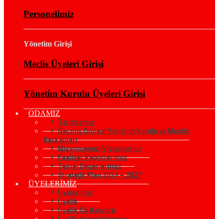
Personelimiz
Yönetim Girişi
Meclis Üyeleri Girişi
Yönetim Kurulu Üyeleri Girişi
ODAMIZ
Tarihçemiz
Geçmiş Dönem Yönetim Kurulu ve Meclis
Başkanları
Misyonumuz-Vizyonumuz
Faaliyet Raporlarımız
Temel Değerlerimiz
Stratejik Plan 2024 – 2027
ÜYELERİMİZ
Üyelerimiz
Üyelik
Üyelik Ön Başvuru
Üyelik Avantajlarımız