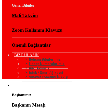
Genel Bilgiler
Mali Takvim
Zoom Kullanım Klavuzu
Önemli Bağlantılar
BİZE ULAŞIN
İletişim Bilgilerimiz
Hesap Numaralarımız
Bilgi Edinme
İstek / Öneri / Şikayet
Şikayet Yönetimi İş Akışı
KURUMSAL
Başkanımız
Başkanın Mesajı