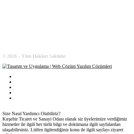
Telefon:
0 386 213 11 86
WhatsApp:
0 544 213 11 86
E-Posta:
bilgi@kirsehirtso.org.tr
© 2026 – Tüm Hakları Saklıdır.
Bilgi Edinme
Kullanım Koşulları
Gizlilik İlkeleri
KVKK
İletişim
Size Nasıl Yardımcı Olabiliriz?
Kırşehir Ticaret ve Sanayi Odası olarak siz üyelerimize verdiğimiz
hizmetler ile ilgili her türlü bilgi ve dokümana ilgili sayfalardan
ulaşabilirsiniz. Lütfen ilgilendiğiniz konu ile ilgili sayfayı ziyaret