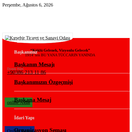
Perşembe, Ağustos 6, 2026
KURUMSAL
“Köklü Gelenek, Vizyonlu Gelecek”
Başkanımız
1914’ ten BU YANA TÜCCARIN YANINDA
Başkanın Mesajı
Destek Hattı
+90386 213 11 86
Başkanımızın Özgeçmişi
Başkana Mesaj
onlIne Aidat
İdari Yapı
Organizasyon Şeması
OnlIne Belge