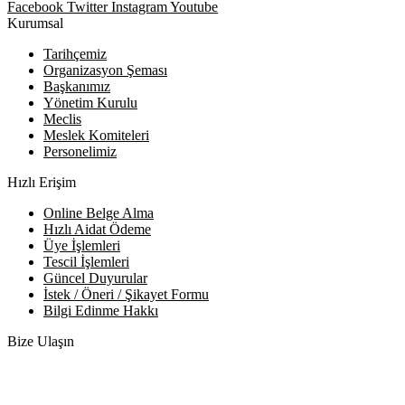
Facebook
Twitter
Instagram
Youtube
Kurumsal
Tarihçemiz
Organizasyon Şeması
Başkanımız
Yönetim Kurulu
Meclis
Meslek Komiteleri
Personelimiz
Hızlı Erişim
Online Belge Alma
Hızlı Aidat Ödeme
Üye İşlemleri
Tescil İşlemleri
Güncel Duyurular
İstek / Öneri / Şikayet Formu
Bilgi Edinme Hakkı
Bize Ulaşın
Adres:
Yenice Mah. Atatürk Cad. Tüccarlar İşhanı Kat:1 No:1
KIRŞEHİR / TÜRKİYE