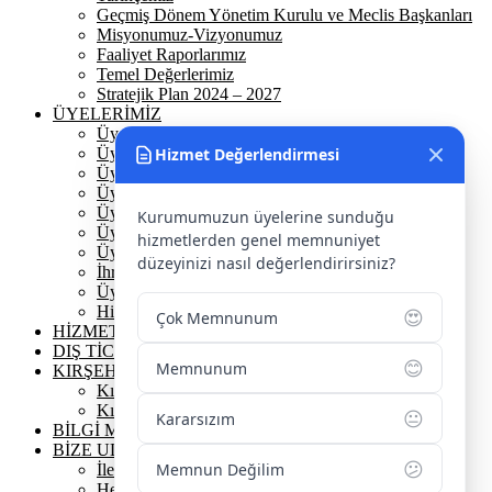
Geçmiş Dönem Yönetim Kurulu ve Meclis Başkanları
Misyonumuz-Vizyonumuz
Faaliyet Raporlarımız
Temel Değerlerimiz
Stratejik Plan 2024 – 2027
ÜYELERİMİZ
Üyelerimiz
Üyelik
Hizmet Değerlendirmesi
Üyelik Ön Başvuru
Üyelik Avantajlarımız
Üye Danışmanına Sor
Kurumumuzun üyelerine sunduğu
Üye Sorumluluklarımız
hizmetlerden genel memnuniyet
Üye Bilgi Güncelleme Formu
düzeyinizi nasıl değerlendirirsiniz?
İhracat Danışmanına Sor
Üye Başarı Hikayeleri
Hizmet Standartları Tablosu
😍
Çok Memnunum
HİZMETLERİMİZ
DIŞ TİCARET
😊
Memnunum
KIRŞEHİR
Kırşehir Tarihi
Kırşehir Coğrafi İşaretler
😐
Kararsızım
BİLGİ MERKEZİ
BİZE ULAŞIN
😕
Memnun Değilim
İletişim Bilgilerimiz
Hesap Numaralarımız