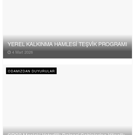
YEREL KALKINMA HAMLESİ TEŞVİK PROGRAMI
4 Mart 2026
ODAMIZDAN DUYURULAR
SRC3 Mesleki Yeterlilik Belgesi Sahiplerine Yönelik