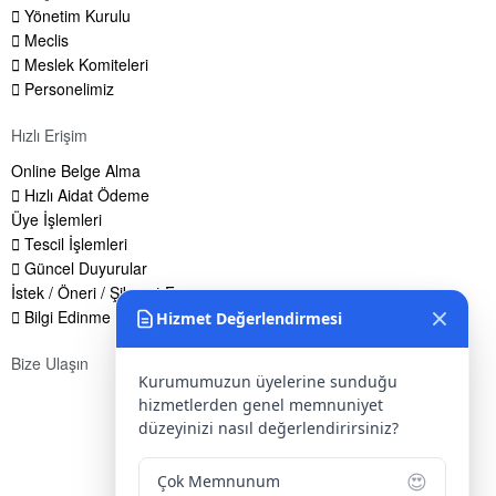
Yönetim Kurulu
Meclis
Meslek Komiteleri
Personelimiz
Hızlı Erişim
Online Belge Alma
Hızlı Aidat Ödeme
Üye İşlemleri
Tescil İşlemleri
Güncel Duyurular
İstek / Öneri / Şikayet Formu
Bilgi Edinme Hakkı
Hizmet Değerlendirmesi
Bize Ulaşın
Kurumumuzun üyelerine sunduğu
Adres:
Yenice Mah. Atatürk Cad. Tüccarlar İşhanı Kat:1 No:1
hizmetlerden genel memnuniyet
KIRŞEHİR / TÜRKİYE
düzeyinizi nasıl değerlendirirsiniz?
Telefon:
0 386 213 11 86
😍
Çok Memnunum