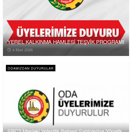
YEREL KALKINMA HAMLESİ TEŞVİK PROGRAMI
4 Mart 2026
ODAMIZDAN DUYURULAR
SRC3 Mesleki Yeterlilik Belgesi Sahiplerine Yönelik