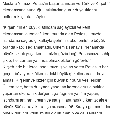
Mustafa Yılmaz, Petlas’ın başarılarından ve Türk ve Kırşehir
ekonomisine sunduğu katkılardan gurur duyduklarını
belirterek, şunları söyledi:
“Kırşehir’in en büyük istihdam sağlayıcısı ve kent
ekonomisin lokomotifi konumunda olan Petlas, ilimizde
istihdama sağladığı katkıyla şehrimiz ekonomisine büyük
oranda katkı sağlamaktadır. Ülkemiz sanayisi her alanda
büyük sıkıntı yaşarken, ilimizin gözbebeği Petlasımıza sahip
çıkıp, her zaman yanında olmak bizlerin görevidir.
Kırşehir’de binlerce insanımıza iş ve aş veren Petlas’ın her
geçen büyüyerek ülkemizdeki büyük şirketler arasında yer
alması Kırşehir ve bizler için büyük bir gurur vesilesidir.
Ülkemizde, hatta dünyada yaşanan koronovirüsle birlikte
yaşanan ekonomik durgunluğa rağmen yatırım yapan,
istihdamı arttıran, üretim ve satışını arttırarak ülkemizdeki en
büyük 500 sanayi kuruluşu arasında 95. Sıraya gelmesinden
büyük gurur duyduk, mutlu olduk. Sahip ve çalışanlarını