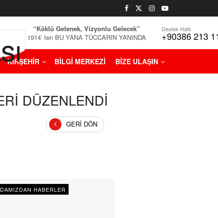
“Köklü Gelenek, Vizyonlu Gelecek”
Destek Hattı
+90386 213 1
1914’ ten BU YANA TÜCCARIN YANINDA
KIRŞEHİR
BİLGİ MERKEZİ
BİZE ULAŞIN
NERİ DÜZENLENDİ
GERI DÖN
DAMIZDAN HABERLER