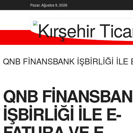
Pazar, Ağustos 9, 2026
KURUMSA
QNB FİNANSBANK İŞBİRLİĞİ İL
QNB FİNANSBA
İŞBİRLİĞİ İLE E-
FATURA VE E-