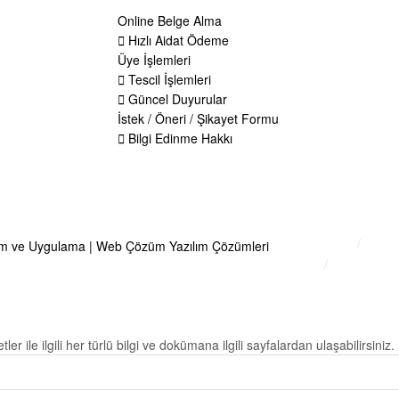
Online Belge Alma
Adre
Hızlı Aidat Ödeme
Tücc
Üye İşlemleri
TÜR
Tescil İşlemleri
Tele
Güncel Duyurular
İstek / Öneri / Şikayet Formu
Wha
Bilgi Edinme Hakkı
E-Po
Bilgi Edinme
Kulla
KVKK
İletişim
ile ilgili her türlü bilgi ve dokümana ilgili sayfalardan ulaşabilirsiniz. Lü