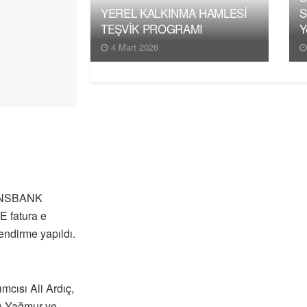
YEREL KALKINMA HAMLESİ
S
TEŞVİK PROGRAMI
Y
4 Mart 2026
NANSBANK
E fatura e
endirme yapıldı.
mcısı Ali Ardıç,
in Yağmur ve