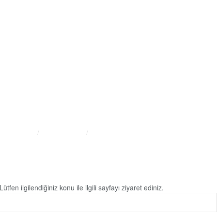
s:
Yenice Mah. Atatürk Cad.
arlar İşhanı Kat:1 No:1 KIRŞEHİR /
KİYE
fon:
0 386 213 11 86
tsApp:
0 544 213 11 86
sta:
bilgi@kirsehirtso.org.tr
nım Koşulları
Gizlilik İlkeleri
tfen ilgilendiğiniz konu ile ilgili sayfayı ziyaret ediniz.