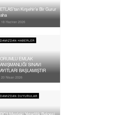
ETLAS’tan Kırşehir’e Bir Gurur
aha
18 Haziran 2026
DAMIZDAN HABERLER
ORUMLU EMLAK
ANIŞMANLIĞI SINAVI
AYITLARI BAŞLAMIŞTIR
20 Nisan 2026
DAMIZDAN DUYURULAR
RC3 Mesleki Yeterlilik Belgesi