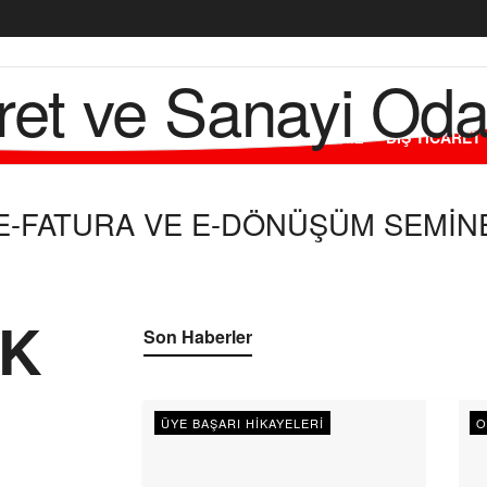
L
ODAMIZ
ÜYELERİMİZ
HİZMETLERİMİZ
DIŞ TİCARET
E E-FATURA VE E-DÖNÜŞÜM SEMİ
NK
Son Haberler
ÜYE BAŞARI HIKAYELERI
O