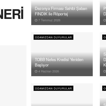
ERİ
Dezonya Firması Sahibi Şaban
P
FINDIK ile Röportaj
D
7 Temmuz 2026
ODAMIZDAN DUYURULAR
O
S
TOBB Nefes Kredisi Yeniden
D
Başlıyor
K
4 Haziran 2026
ODAMIZDAN DUYURULAR
O
S