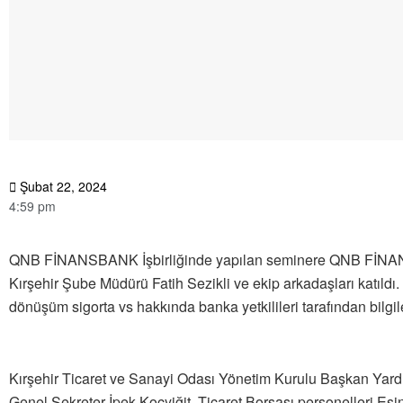
Şubat 22, 2024
4:59 pm
QNB FİNANSBANK İşbirliğinde yapılan seminere QNB Fİ
Kırşehir Şube Müdürü Fatih Sezikli ve ekip arkadaşları katıldı. 
dönüşüm sigorta vs hakkında banka yetkilileri tarafından bilgil
Kırşehir Ticaret ve Sanayi Odası Yönetim Kurulu Başkan Yardı
Genel Sekreter İpek Koçyiğit, Ticaret Borsası personelleri Es