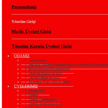
Personelimiz
Yönetim Girişi
Meclis Üyeleri Girişi
Yönetim Kurulu Üyeleri Girişi
ODAMIZ
Tarihçemiz
Geçmiş Dönem Yönetim Kurulu ve Meclis Başkanla
Misyonumuz-Vizyonumuz
Faaliyet Raporlarımız
Temel Değerlerimiz
Stratejik Plan 2024 – 2027
ÜYELERİMİZ
Üyelerimiz
Üyelik
Üyelik Ön Başvuru
Üyelik Avantajlarımız
Üye Danışmanına Sor