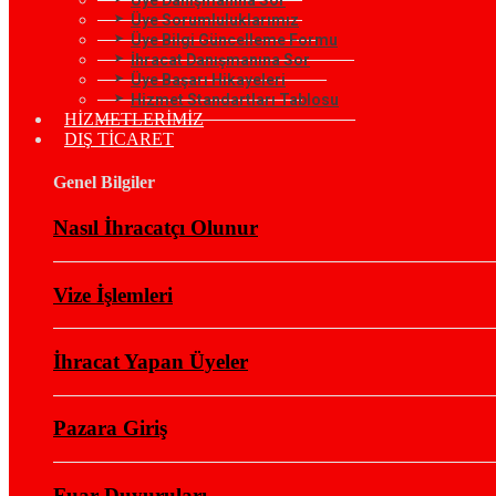
Üye Sorumluluklarımız
Üye Bilgi Güncelleme Formu
İhracat Danışmanına Sor
Üye Başarı Hikayeleri
Hizmet Standartları Tablosu
HİZMETLERİMİZ
DIŞ TİCARET
Genel Bilgiler
Nasıl İhracatçı Olunur
Vize İşlemleri
İhracat Yapan Üyeler
Pazara Giriş
Fuar Duyuruları