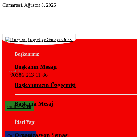
Cumartesi, Ağustos 8, 2026
KURUMSAL
Başkanımız
Başkanın Mesajı
Destek Hattı
+90386 213 11 86
Başkanımızın Özgeçmişi
Başkana Mesaj
onlIne Aidat
İdari Yapı
Organizasyon Şeması
OnlIne Belge