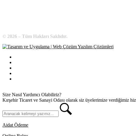
E-Posta:
bilgi@kirsehirtso.org.tr
© 2026 – Tüm Hakları Saklıdır.
Bilgi Edinme
Kullanım Koşulları
Gizlilik İlkeleri
KVKK
İletişim
Size Nasıl Yardımcı Olabiliriz?
Kırşehir Ticaret ve Sanayi Odası olarak siz üyelerimize verdiğimiz hizmet
Aidat Ödeme
Online Belge