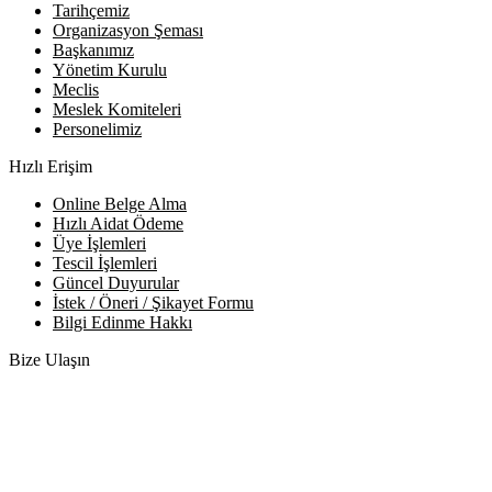
Tarihçemiz
Organizasyon Şeması
Başkanımız
Yönetim Kurulu
Meclis
Meslek Komiteleri
Personelimiz
Hızlı Erişim
Online Belge Alma
Hızlı Aidat Ödeme
Üye İşlemleri
Tescil İşlemleri
Güncel Duyurular
İstek / Öneri / Şikayet Formu
Bilgi Edinme Hakkı
Bize Ulaşın
Adres:
Yenice Mah. Atatürk Cad. Tüccarlar İşhanı Kat:1 No:1 K
Telefon:
0 386 213 11 86
WhatsApp:
0 544 213 11 86