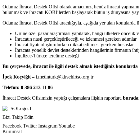
Odamız İhracat Destek Ofisi olarak amacımız, henüz ihracat yapmamış 
bulunmak ve ihracatı KOBİ’lerden başlayarak bütün iş dünyasına yay
Odamız İhracat Destek Ofisi aracılığıyla, aşağıda yer alan konularda 
Ürüne özel pazar araştırması yapılarak, hangi ülkelere öncelik v
İhracatın nasıl gerçekleştirileceği ve izlenmesi gereken adımlar
İhracat fiyatı oluşturulurken dikkat edilmesi gereken hususlar
İhracata yönelik devlet desteklerinden hangilerinin firmanın ih
İngilizce-Türkçe tercüme desteği
Bu çerçevede, ihracat ile ilgili destek almak istediğiniz konularda a
İpek Koçyiğit –
i.metinturk@kirsehirtso.org.tr
Telefon: 0 386 213 11 86
İhracat Destek Ofisimizin yaptığı çalışmalara ilişkin raporlara
burada
Bizi Takip Edin
Facebook
Twitter
Instagram
Youtube
Kurumsal