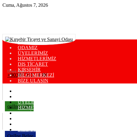
Cuma, Ağustos 7, 2026
KURUMSAL
ODAMIZ
ÜYELERİMİZ
HİZMETLERİMİZ
DIŞ TİCARET
KIRŞEHİR
Destek Hattı
+90386 213 11 86
BİLGİ MERKEZİ
BİZE ULAŞIN
KURUMSAL
ODAMIZ
ÜYELERİMİZ
onlIne Aidat
HİZMETLERİMİZ
DIŞ TİCARET
KIRŞEHİR
BİLGİ MERKEZİ
BİZE ULAŞIN
OnlIne Belge