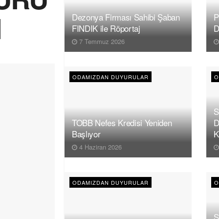
I
Dezonya Firması Sahibi Şaban
P
FINDIK ile Röportaj
D
7 Temmuz 2026
ODAMIZDAN DUYURULAR
O
S
TOBB Nefes Kredisi Yeniden
D
Başlıyor
K
4 Haziran 2026
ODAMIZDAN DUYURULAR
O
S