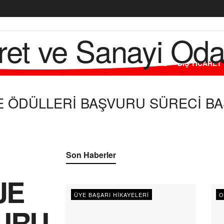
L
ODAMIZ
ÜYELERİMİZ
HİZMETLERİMİZ
DIŞ TİCARET
JE ÖDÜLLERİ BAŞVURU SÜRECİ BA
Son Haberler
JE
ÜYE BAŞARI HIKAYELERI
O
URU