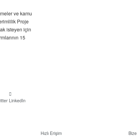
etmeler ve kamu
erimlilik Proje
k isteyen için
rmlarının 15
itter
LinkedIn
Hızlı Erişim
Bize