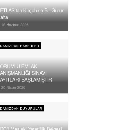
ETLAS’tan Kırşehir’e Bir Gurur
aha
18 Haziran 2026
DAMIZDAN HABERLER
ORUMLU EMLAK
ANIŞMANLIĞI SINAVI
AYITLARI BAŞLAMIŞTIR
20 Nisan 2026
DAMIZDAN DUYURULAR
RC3 Mesleki Yeterlilik Belgesi