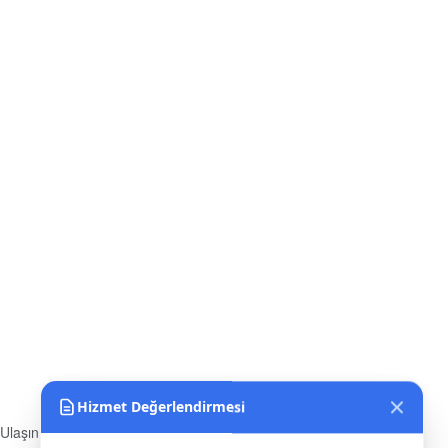
Hizmet Değerlendirmesi
Kurumumuzun üyelerine sunduğu hizmetlerden
 Ulaşın
genel memnuniyet düzeyinizi nasıl