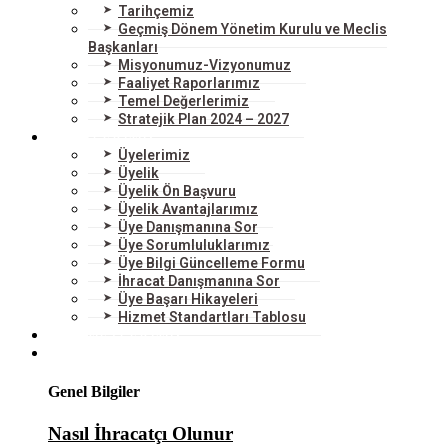
Tarihçemiz
Geçmiş Dönem Yönetim Kurulu ve Meclis
Başkanları
Misyonumuz-Vizyonumuz
Faaliyet Raporlarımız
Temel Değerlerimiz
Stratejik Plan 2024 – 2027
ÜYELERİMİZ
Üyelerimiz
Üyelik
Üyelik Ön Başvuru
Üyelik Avantajlarımız
Üye Danışmanına Sor
Üye Sorumluluklarımız
Üye Bilgi Güncelleme Formu
İhracat Danışmanına Sor
Üye Başarı Hikayeleri
Hizmet Standartları Tablosu
HİZMETLERİMİZ
DIŞ TİCARET
Genel Bilgiler
Nasıl İhracatçı Olunur