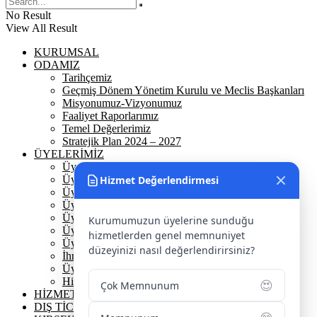
No Result
View All Result
KURUMSAL
ODAMIZ
Tarihçemiz
Geçmiş Dönem Yönetim Kurulu ve Meclis Başkanları
Misyonumuz-Vizyonumuz
Faaliyet Raporlarımız
Temel Değerlerimiz
Stratejik Plan 2024 – 2027
ÜYELERİMİZ
Üyelerimiz
Üyelik
Hizmet Değerlendirmesi
Üyelik Ön Başvuru
Üyelik Avantajlarımız
Üye Danışmanına Sor
Kurumumuzun üyelerine sunduğu
Üye Sorumluluklarımız
hizmetlerden genel memnuniyet
Üye Bilgi Güncelleme Formu
düzeyinizi nasıl değerlendirirsiniz?
İhracat Danışmanına Sor
Üye Başarı Hikayeleri
Hizmet Standartları Tablosu
😍
Çok Memnunum
HİZMETLERİMİZ
DIŞ TİCARET