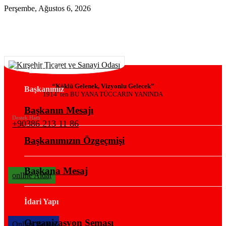
Perşembe, Ağustos 6, 2026
KURUMSAL
“Köklü Gelenek, Vizyonlu Gelecek”
Başkanımız
1914’ ten BU YANA TÜCCARIN YANINDA
Başkanın Mesajı
Destek Hattı
+90386 213 11 86
Başkanımızın Özgeçmişi
Başkana Mesaj
onlIne Aidat
İdari Yapı
Organizasyon Şeması
OnlIne Belge