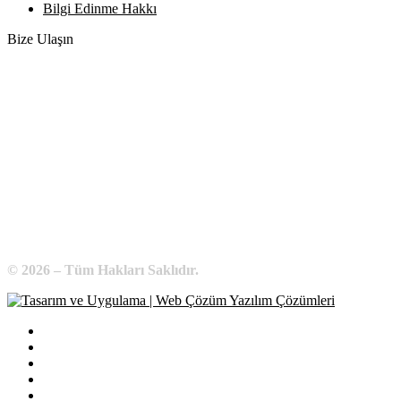
Bilgi Edinme Hakkı
Bize Ulaşın
Adres:
Yenice Mah. Atatürk Cad. Tüccarlar İşhanı Kat:1 No:1
KIRŞEHİR / TÜRKİYE
Telefon:
0 386 213 11 86
WhatsApp:
0 544 213 11 86
E-Posta:
bilgi@kirsehirtso.org.tr
© 2026 – Tüm Hakları Saklıdır.
Bilgi Edinme
Kullanım Koşulları
Gizlilik İlkeleri
KVKK
İletişim