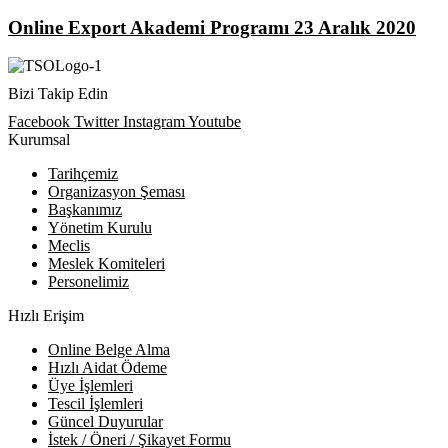
Online Export Akademi Programı 23 Aralık 2020
Bizi Takip Edin
Facebook
Twitter
Instagram
Youtube
Kurumsal
Tarihçemiz
Organizasyon Şeması
Başkanımız
Yönetim Kurulu
Meclis
Meslek Komiteleri
Personelimiz
Hızlı Erişim
Online Belge Alma
Hızlı Aidat Ödeme
Üye İşlemleri
Tescil İşlemleri
Güncel Duyurular
İstek / Öneri / Şikayet Formu