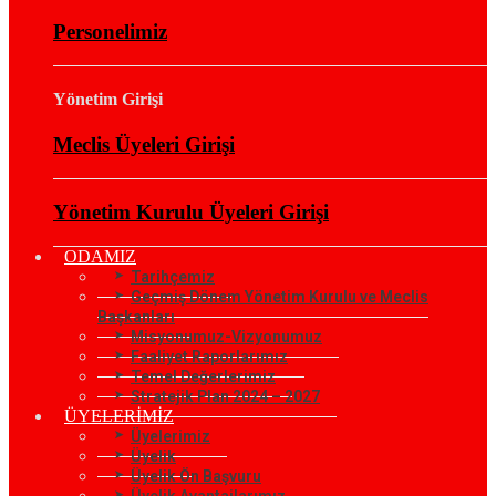
Personelimiz
Yönetim Girişi
Meclis Üyeleri Girişi
Yönetim Kurulu Üyeleri Girişi
ODAMIZ
Tarihçemiz
Geçmiş Dönem Yönetim Kurulu ve Meclis
Başkanları
Misyonumuz-Vizyonumuz
Faaliyet Raporlarımız
Temel Değerlerimiz
Stratejik Plan 2024 – 2027
ÜYELERİMİZ
Üyelerimiz
Üyelik
Üyelik Ön Başvuru
Üyelik Avantajlarımız