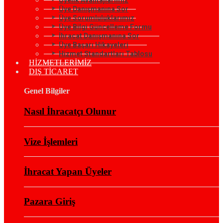
Üye Danışmanına Sor
Üye Sorumluluklarımız
Üye Bilgi Güncelleme Formu
İhracat Danışmanına Sor
Üye Başarı Hikayeleri
Hizmet Standartları Tablosu
HİZMETLERİMİZ
DIŞ TİCARET
Genel Bilgiler
Nasıl İhracatçı Olunur
Vize İşlemleri
İhracat Yapan Üyeler
Pazara Giriş