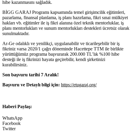
hibe kazanmasını sağladık.
BİGG GARAJ Programı kapsamında temel girişimcilik eğitimleri,
pazarlama, finansal planlama, iş planı hazırlama, fikri sınai mülkiyet
hakları vb. eğitimler ile iş fikri alanına özel teknik mentorluklar, iş
planı mentorlukları ve sunum mentorlukları destekleri ücretsiz olarak
sunulmaktadır.
Ar-Ge odalıklı ve yenilikçi, uygulanabilir ve ticarileşebilir bir iş
fikriniz varsa 2020/1 çağrı döneminde Hacettepe TTM ile birlikte
yürüttüğümüz programa başvurarak 200.000 TL’lık %100 hibe
desteği ile iş fikrinizi hayata geçirebilir, kendi şirketinizi
kurabilirsiniz.
Son başvuru tarihi 7 Aralık!
Başvuru ve Detaylı bilgi için:
https://etugaraj.org/
Haberi Paylaş:
WhatsApp
Facebook
Twitter