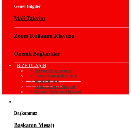
Genel Bilgiler
Mali Takvim
Zoom Kullanım Klavuzu
Önemli Bağlantılar
BİZE ULAŞIN
İletişim Bilgilerimiz
Hesap Numaralarımız
Bilgi Edinme
İstek / Öneri / Şikayet
Şikayet Yönetimi İş Akışı
KURUMSAL
Başkanımız
Başkanın Mesajı