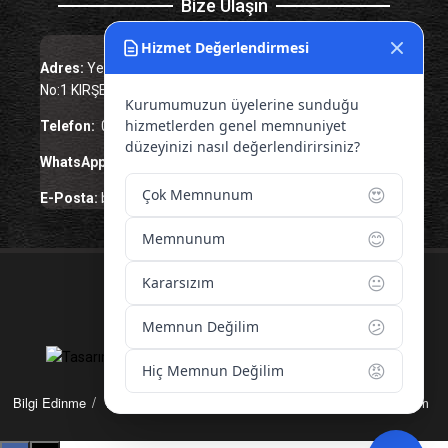
Bize Ulaşın
Hizmet Değerlendirmesi
Adres:
Yenice Mah. Atatürk Cad. Tüccarlar İşhanı Kat:1
No:1 KIRŞEHİR / TÜRKİYE
Kurumumuzun üyelerine sunduğu
hizmetlerden genel memnuniyet
Telefon:
0 386 213 11 86
düzeyinizi nasıl değerlendirirsiniz?
WhatsApp:
0 544 213 11 86
😍
Çok Memnunum
E-Posta:
bilgi@kirsehirtso.org.tr
😊
Memnunum
😐
Kararsızım
© 2026 – Tüm Hakları Saklıdır.
😕
Memnun Değilim
😡
Hiç Memnun Değilim
Bilgi Edinme
Kullanım Koşulları
Gizlilik İlkeleri
KVKK
İletişim