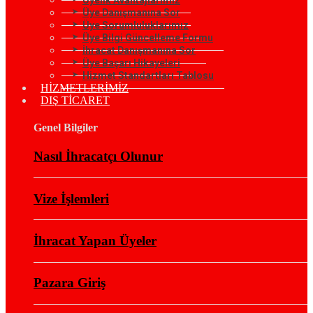
Üye Danışmanına Sor
Üye Sorumluluklarımız
Üye Bilgi Güncelleme Formu
İhracat Danışmanına Sor
Üye Başarı Hikayeleri
Hizmet Standartları Tablosu
HİZMETLERİMİZ
DIŞ TİCARET
Genel Bilgiler
Nasıl İhracatçı Olunur
Vize İşlemleri
İhracat Yapan Üyeler
Pazara Giriş