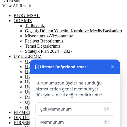
No Result
View All Result
KURUMSAL
ODAMIZ
Tarihçemiz
Geçmiş Dönem Yönetim Kurulu ve Meclis Başkanları
Misyonumuz-Vizyonumuz
Faaliyet Raporlarımız
Temel Değerlerimiz
Stratejik Plan 2024 – 2027
ÜYELERİMİZ
Üyelerimiz
Üyelik
Hizmet Değerlendirmesi
Üyelik Ön Başvuru
Üyelik Avantajlarımız
Üye Danışmanına Sor
Kurumumuzun üyelerine sunduğu
Üye Sorumluluklarımız
hizmetlerden genel memnuniyet
Üye Bilgi Güncelleme Formu
düzeyinizi nasıl değerlendirirsiniz?
İhracat Danışmanına Sor
Üye Başarı Hikayeleri
Hizmet Standartları Tablosu
😍
Çok Memnunum
HİZMETLERİMİZ
DIŞ TİCARET
😊
Memnunum
KIRŞEHİR