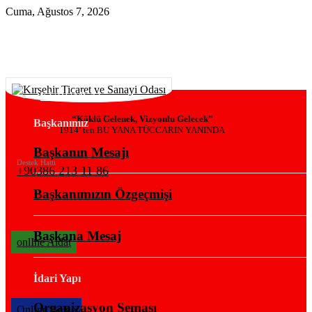
Cuma, Ağustos 7, 2026
KURUMSAL
“Köklü Gelenek, Vizyonlu Gelecek”
Başkanımız
1914’ ten BU YANA TÜCCARIN YANINDA
Başkanın Mesajı
Destek Hattı
+90386 213 11 86
Başkanımızın Özgeçmişi
Başkana Mesaj
onlIne Aidat
İdari Yapı
Organizasyon Şeması
OnlIne Belge