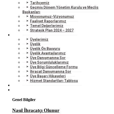
Tarihçemiz
Geçmiş Dönem Yönetim Kurulu ve Meclis
Başkanları
Misyonumuz-Vizyonumuz
Faaliyet Raporlarımız
Temel Değerlerimiz
Stratejik Plan 2024 – 2027
ÜYELERİMİZ
Üyelerimiz
Üyelik
Üyelik Ön Başvuru
Üyelik Avantajlarımız
Üye Danışmanına Sor
Üye Sorumluluklarımız
Üye Bilgi Güncelleme Formu
İhracat Danışmanına Sor
Üye Başarı Hikayeleri
Hizmet Standartları Tablosu
HİZMETLERİMİZ
DIŞ TİCARET
Genel Bilgiler
Nasıl İhracatçı Olunur