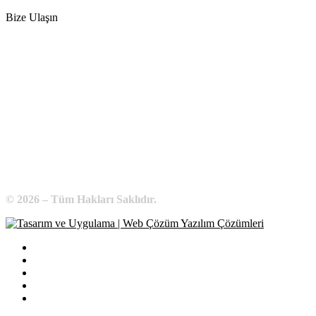
Bize Ulaşın
Adres:
Yenice Mah. Atatürk Cad. Tüccarlar İşhanı Kat:1 No:1
KIRŞEHİR / TÜRKİYE
Telefon:
0 386 213 11 86
WhatsApp:
0 544 213 11 86
E-Posta:
bilgi@kirsehirtso.org.tr
© 2026 – Tüm Hakları Saklıdır.
Bilgi Edinme
Kullanım Koşulları
Gizlilik İlkeleri
KVKK
İletişim