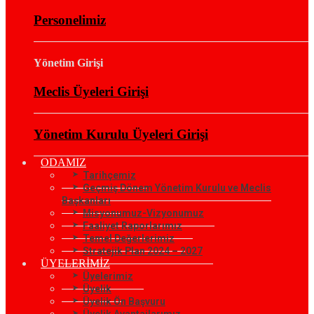
Personelimiz
Yönetim Girişi
Meclis Üyeleri Girişi
Yönetim Kurulu Üyeleri Girişi
ODAMIZ
Tarihçemiz
Geçmiş Dönem Yönetim Kurulu ve Meclis
Başkanları
Misyonumuz-Vizyonumuz
Faaliyet Raporlarımız
Temel Değerlerimiz
Stratejik Plan 2024 – 2027
ÜYELERİMİZ
Üyelerimiz
Üyelik
Üyelik Ön Başvuru
Üyelik Avantajlarımız