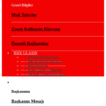
Genel Bilgiler
Mali Takvim
Zoom Kullanım Klavuzu
Önemli Bağlantılar
BİZE ULAŞIN
İletişim Bilgilerimiz
Hesap Numaralarımız
Bilgi Edinme
İstek / Öneri / Şikayet
Şikayet Yönetimi İş Akışı
KURUMSAL
Başkanımız
Başkanın Mesajı