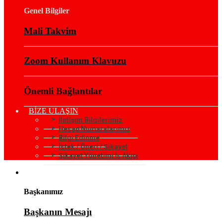
Genel Bilgiler
Mali Takvim
Zoom Kullanım Klavuzu
Önemli Bağlantılar
BİZE ULAŞIN
İletişim Bilgilerimiz
Hesap Numaralarımız
Bilgi Edinme
İstek / Öneri / Şikayet
Şikayet Yönetimi İş Akışı
KURUMSAL
Başkanımız
Başkanın Mesajı