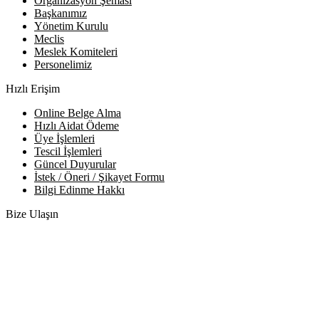
Organizasyon Şeması
Başkanımız
Yönetim Kurulu
Meclis
Meslek Komiteleri
Personelimiz
Hızlı Erişim
Online Belge Alma
Hızlı Aidat Ödeme
Üye İşlemleri
Tescil İşlemleri
Güncel Duyurular
İstek / Öneri / Şikayet Formu
Bilgi Edinme Hakkı
Bize Ulaşın
Adres:
Yenice Mah. Atatürk Cad. Tüccarlar İşhanı Kat:1 No:1
KIRŞEHİR / TÜRKİYE
Telefon:
0 386 213 11 86
WhatsApp:
0 544 213 11 86