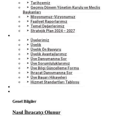
Tarihçemiz
Geçmiş Dönem Yönetim Kurulu ve Meclis
Başkanları
Misyonumuz-Vizyonumuz
Faaliyet Raporlarımız
Temel Değerlerimiz
Stratejik Plan 2024 – 2027
ÜYELERİMİZ
Üyelerimiz
Üyelik
Üyelik Ön Başvuru
Üyelik Avantajlarımız
Üye Danışmanına Sor
Üye Sorumluluklarımız
Üye Bilgi Güncelleme Formu
İhracat Danışmanına Sor
Üye Başarı Hikayeleri
Hizmet Standartları Tablosu
HİZMETLERİMİZ
DIŞ TİCARET
Genel Bilgiler
Nasıl İhracatçı Olunur