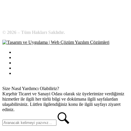
E-Posta:
bilgi@kirsehirtso.org.tr
© 2026 – Tüm Hakları Saklıdır.
Bilgi Edinme
Kullanım Koşulları
Gizlilik İlkeleri
KVKK
İletişim
Size Nasıl Yardımcı Olabiliriz?
Kırşehir Ticaret ve Sanayi Odası olarak siz üyelerimize verdiğimiz
hizmetler ile ilgili her türlü bilgi ve dokümana ilgili sayfalardan
ulaşabilirsiniz. Lütfen ilgilendiğiniz konu ile ilgili sayfayı ziyaret
ediniz.