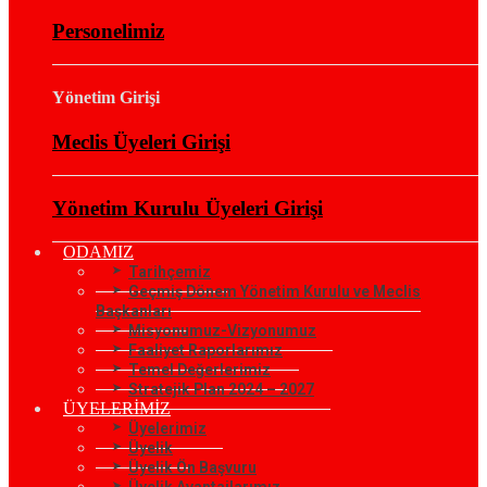
Personelimiz
Yönetim Girişi
Meclis Üyeleri Girişi
Yönetim Kurulu Üyeleri Girişi
ODAMIZ
Tarihçemiz
Geçmiş Dönem Yönetim Kurulu ve Meclis
Başkanları
Misyonumuz-Vizyonumuz
Faaliyet Raporlarımız
Temel Değerlerimiz
Stratejik Plan 2024 – 2027
ÜYELERİMİZ
Üyelerimiz
Üyelik
Üyelik Ön Başvuru
Üyelik Avantajlarımız