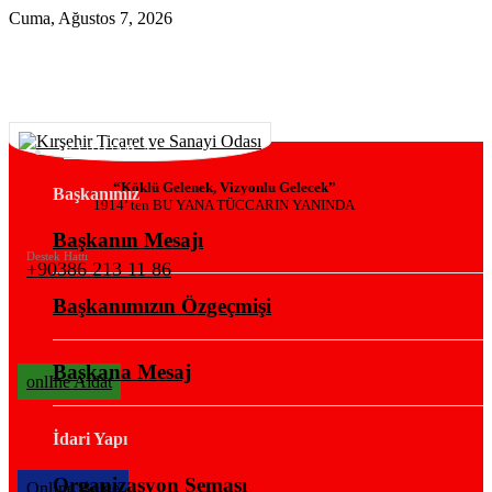
Cuma, Ağustos 7, 2026
KURUMSAL
“Köklü Gelenek, Vizyonlu Gelecek”
Başkanımız
1914’ ten BU YANA TÜCCARIN YANINDA
Başkanın Mesajı
Destek Hattı
+90386 213 11 86
Başkanımızın Özgeçmişi
Başkana Mesaj
onlIne Aidat
İdari Yapı
Organizasyon Şeması
OnlIne Belge