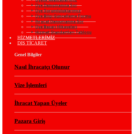
Üye Danışmanına Sor
Üye Sorumluluklarımız
Üye Bilgi Güncelleme Formu
İhracat Danışmanına Sor
Üye Başarı Hikayeleri
Hizmet Standartları Tablosu
HİZMETLERİMİZ
DIŞ TİCARET
Genel Bilgiler
Nasıl İhracatçı Olunur
Vize İşlemleri
İhracat Yapan Üyeler
Pazara Giriş