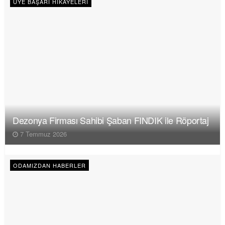
ÜYE BAŞARI HIKAYELERI
Dezonya Firması Sahibi Şaban FINDIK ile Röportaj
7 Temmuz 2026
ODAMIZDAN HABERLER