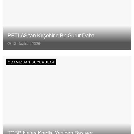
PETLAS’tan Kırşehir’e Bir Gurur Daha
18 Haziran 2026
ODAMIZDAN DUYURULAR
TOBB Nefes Kredisi Yeniden Başlıyor