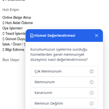
Hızlı Erişim
Online Belge Alma
Hızlı Aidat Ödeme
Üye İşlemleri
Tescil İşlemleri
Hizmet Değerlendirmesi
Güncel Duyurular
İstek / Öneri / Şikayet Formu
Bilgi Edinme Hakkı
Kurumumuzun üyelerine sunduğu
hizmetlerden genel memnuniyet
Bize Ulaşın
düzeyinizi nasıl değerlendirirsiniz?
Adres:
Yenice Mah. Atatürk Cad. Tüccarlar İşhanı Kat:1 No:1
😍
Çok Memnunum
KIRŞEHİR / TÜRKİYE
Telefon:
0 386 213 11 86
😊
Memnunum
WhatsApp:
0 544 213 11 86
😐
Kararsızım
E-Posta:
bilgi@kirsehirtso.org.tr
😕
Memnun Değilim