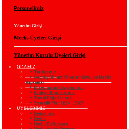
Personelimiz
Yönetim Girişi
Meclis Üyeleri Girişi
Yönetim Kurulu Üyeleri Girişi
ODAMIZ
Tarihçemiz
Geçmiş Dönem Yönetim Kurulu ve Meclis
Başkanları
Misyonumuz-Vizyonumuz
Faaliyet Raporlarımız
Temel Değerlerimiz
Stratejik Plan 2024 – 2027
ÜYELERİMİZ
Üyelerimiz
Üyelik
Üyelik Ön Başvuru
Üyelik Avantajlarımız