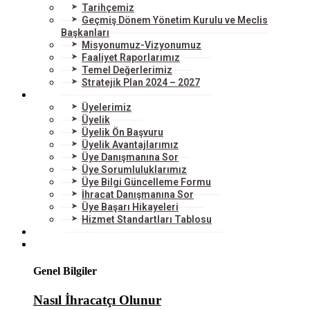
Tarihçemiz
Geçmiş Dönem Yönetim Kurulu ve Meclis
Başkanları
Misyonumuz-Vizyonumuz
Faaliyet Raporlarımız
Temel Değerlerimiz
Stratejik Plan 2024 – 2027
ÜYELERİMİZ
Üyelerimiz
Üyelik
Üyelik Ön Başvuru
Üyelik Avantajlarımız
Üye Danışmanına Sor
Üye Sorumluluklarımız
Üye Bilgi Güncelleme Formu
İhracat Danışmanına Sor
Üye Başarı Hikayeleri
Hizmet Standartları Tablosu
HİZMETLERİMİZ
DIŞ TİCARET
Genel Bilgiler
Nasıl İhracatçı Olunur