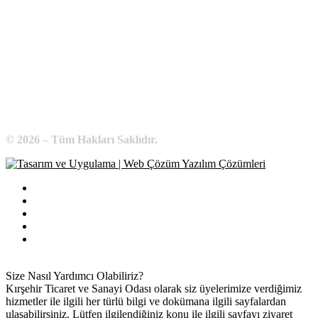
Telefon:
0 386 213 11 86
WhatsApp:
0 544 213 11 86
E-Posta:
bilgi@kirsehirtso.org.tr
© 2026 – Tüm Hakları Saklıdır.
Bilgi Edinme
Kullanım Koşulları
Gizlilik İlkeleri
KVKK
İletişim
Size Nasıl Yardımcı Olabiliriz?
Kırşehir Ticaret ve Sanayi Odası olarak siz üyelerimize verdiğimiz
hizmetler ile ilgili her türlü bilgi ve dokümana ilgili sayfalardan
ulaşabilirsiniz. Lütfen ilgilendiğiniz konu ile ilgili sayfayı ziyaret