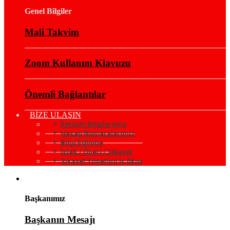
Genel Bilgiler
Mali Takvim
Zoom Kullanım Klavuzu
Önemli Bağlantılar
BİZE ULAŞIN
İletişim Bilgilerimiz
Hesap Numaralarımız
Bilgi Edinme
İstek / Öneri / Şikayet
Şikayet Yönetimi İş Akışı
KURUMSAL
Başkanımız
Başkanın Mesajı