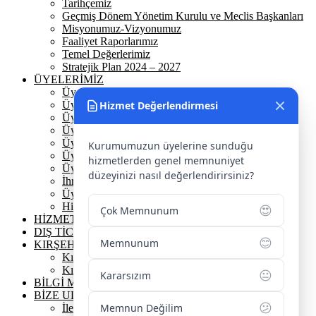
Tarihçemiz
Geçmiş Dönem Yönetim Kurulu ve Meclis Başkanları
Misyonumuz-Vizyonumuz
Faaliyet Raporlarımız
Temel Değerlerimiz
Stratejik Plan 2024 – 2027
ÜYELERİMİZ
Üyelerimiz
Üyelik
Hizmet Değerlendirmesi
Üyelik Ön Başvuru
Üyelik Avantajlarımız
Üye Danışmanına Sor
Kurumumuzun üyelerine sunduğu
Üye Sorumluluklarımız
hizmetlerden genel memnuniyet
Üye Bilgi Güncelleme Formu
düzeyinizi nasıl değerlendirirsiniz?
İhracat Danışmanına Sor
Üye Başarı Hikayeleri
Hizmet Standartları Tablosu
😍
Çok Memnunum
HİZMETLERİMİZ
DIŞ TİCARET
😊
Memnunum
KIRŞEHİR
Kırşehir Tarihi
Kırşehir Coğrafi İşaretler
😐
Kararsızım
BİLGİ MERKEZİ
BİZE ULAŞIN
😕
Memnun Değilim
İletişim Bilgilerimiz