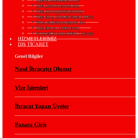
Üye Danışmanına Sor
Üye Sorumluluklarımız
Üye Bilgi Güncelleme Formu
İhracat Danışmanına Sor
Üye Başarı Hikayeleri
Hizmet Standartları Tablosu
HİZMETLERİMİZ
DIŞ TİCARET
Genel Bilgiler
Nasıl İhracatçı Olunur
Vize İşlemleri
İhracat Yapan Üyeler
Pazara Giriş