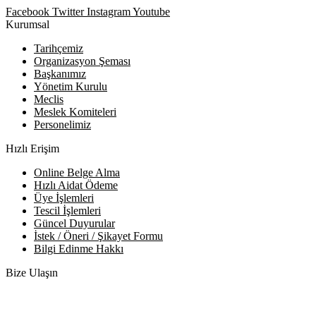
Facebook
Twitter
Instagram
Youtube
Kurumsal
Tarihçemiz
Organizasyon Şeması
Başkanımız
Yönetim Kurulu
Meclis
Meslek Komiteleri
Personelimiz
Hızlı Erişim
Online Belge Alma
Hızlı Aidat Ödeme
Üye İşlemleri
Tescil İşlemleri
Güncel Duyurular
İstek / Öneri / Şikayet Formu
Bilgi Edinme Hakkı
Bize Ulaşın
Adres:
Yenice Mah. Atatürk Cad. Tüccarlar İşhanı Kat:1 No:1
KIRŞEHİR / TÜRKİYE