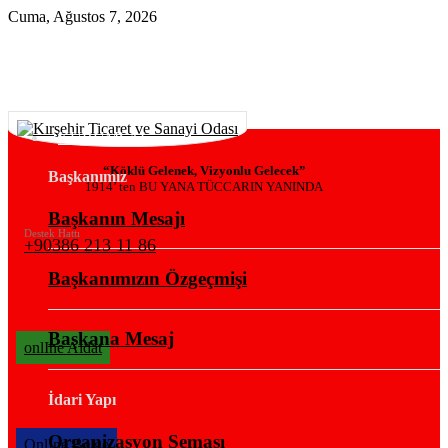
Cuma, Ağustos 7, 2026
KURUMSAL
“Köklü Gelenek, Vizyonlu Gelecek”
Başkanımız
1914’ ten BU YANA TÜCCARIN YANINDA
Başkanın Mesajı
Destek Hattı
+90386 213 11 86
Başkanımızın Özgeçmişi
Başkana Mesaj
onlIne Aidat
İdari Yapı
Organizasyon Şeması
OnlIne Belge