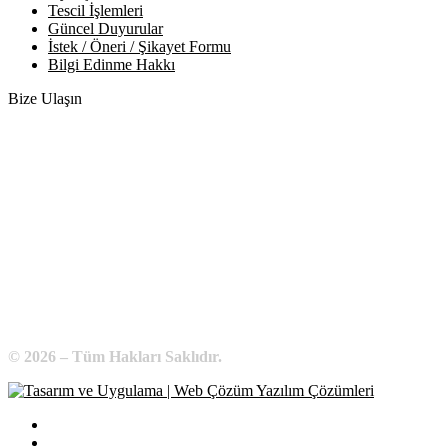
Tescil İşlemleri
Güncel Duyurular
İstek / Öneri / Şikayet Formu
Bilgi Edinme Hakkı
Bize Ulaşın
Adres:
Yenice Mah. Atatürk Cad. Tüccarlar İşhanı Kat:1 No:1
KIRŞEHİR / TÜRKİYE
Telefon:
0 386 213 11 86
WhatsApp:
0 544 213 11 86
E-Posta:
bilgi@kirsehirtso.org.tr
© 2026 – Tüm Hakları Saklıdır.
Bilgi Edinme
Kullanım Koşulları