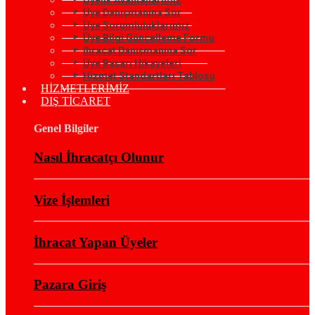
Üye Danışmanına Sor
Üye Sorumluluklarımız
Üye Bilgi Güncelleme Formu
İhracat Danışmanına Sor
Üye Başarı Hikayeleri
Hizmet Standartları Tablosu
HİZMETLERİMİZ
DIŞ TİCARET
Genel Bilgiler
Nasıl İhracatçı Olunur
Vize İşlemleri
İhracat Yapan Üyeler
Pazara Giriş