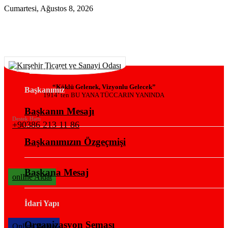
Cumartesi, Ağustos 8, 2026
KURUMSAL
“Köklü Gelenek, Vizyonlu Gelecek”
Başkanımız
1914’ ten BU YANA TÜCCARIN YANINDA
Başkanın Mesajı
Destek Hattı
+90386 213 11 86
Başkanımızın Özgeçmişi
Başkana Mesaj
onlIne Aidat
İdari Yapı
Organizasyon Şeması
OnlIne Belge