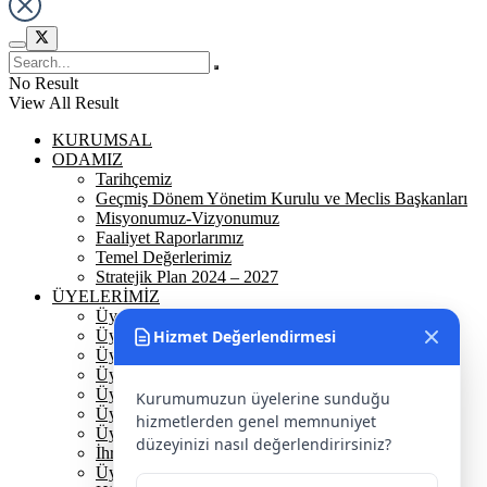
No Result
View All Result
KURUMSAL
ODAMIZ
Tarihçemiz
Geçmiş Dönem Yönetim Kurulu ve Meclis Başkanları
Misyonumuz-Vizyonumuz
Faaliyet Raporlarımız
Temel Değerlerimiz
Stratejik Plan 2024 – 2027
ÜYELERİMİZ
Üyelerimiz
Üyelik
Hizmet Değerlendirmesi
Üyelik Ön Başvuru
Üyelik Avantajlarımız
Üye Danışmanına Sor
Kurumumuzun üyelerine sunduğu
Üye Sorumluluklarımız
hizmetlerden genel memnuniyet
Üye Bilgi Güncelleme Formu
düzeyinizi nasıl değerlendirirsiniz?
İhracat Danışmanına Sor
Üye Başarı Hikayeleri