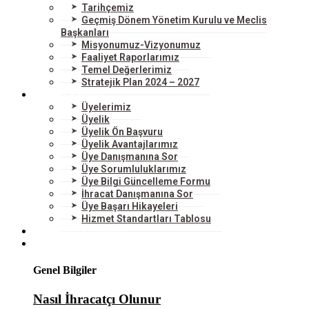
Tarihçemiz
Geçmiş Dönem Yönetim Kurulu ve Meclis
Başkanları
Misyonumuz-Vizyonumuz
Faaliyet Raporlarımız
Temel Değerlerimiz
Stratejik Plan 2024 – 2027
ÜYELERİMİZ
Üyelerimiz
Üyelik
Üyelik Ön Başvuru
Üyelik Avantajlarımız
Üye Danışmanına Sor
Üye Sorumluluklarımız
Üye Bilgi Güncelleme Formu
İhracat Danışmanına Sor
Üye Başarı Hikayeleri
Hizmet Standartları Tablosu
HİZMETLERİMİZ
DIŞ TİCARET
Genel Bilgiler
Nasıl İhracatçı Olunur