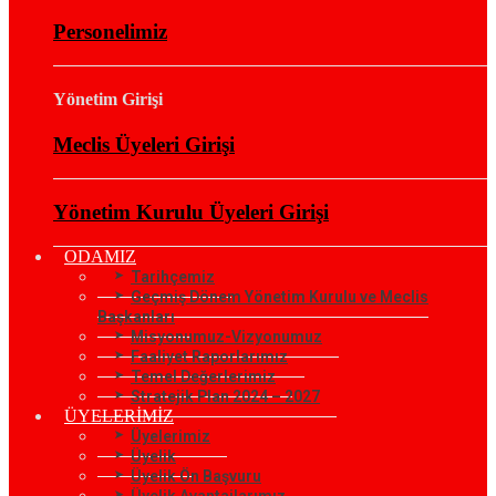
Personelimiz
Yönetim Girişi
Meclis Üyeleri Girişi
Yönetim Kurulu Üyeleri Girişi
ODAMIZ
Tarihçemiz
Geçmiş Dönem Yönetim Kurulu ve Meclis
Başkanları
Misyonumuz-Vizyonumuz
Faaliyet Raporlarımız
Temel Değerlerimiz
Stratejik Plan 2024 – 2027
ÜYELERİMİZ
Üyelerimiz
Üyelik
Üyelik Ön Başvuru
Üyelik Avantajlarımız