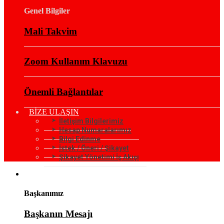
Genel Bilgiler
Mali Takvim
Zoom Kullanım Klavuzu
Önemli Bağlantılar
BİZE ULAŞIN
İletişim Bilgilerimiz
Hesap Numaralarımız
Bilgi Edinme
İstek / Öneri / Şikayet
Şikayet Yönetimi İş Akışı
KURUMSAL
Başkanımız
Başkanın Mesajı