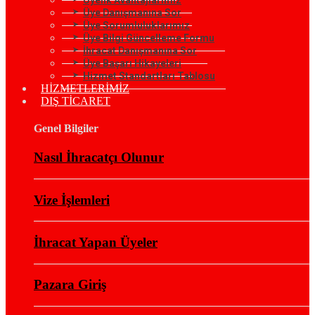
Üye Danışmanına Sor
Üye Sorumluluklarımız
Üye Bilgi Güncelleme Formu
İhracat Danışmanına Sor
Üye Başarı Hikayeleri
Hizmet Standartları Tablosu
HİZMETLERİMİZ
DIŞ TİCARET
Genel Bilgiler
Nasıl İhracatçı Olunur
Vize İşlemleri
İhracat Yapan Üyeler
Pazara Giriş