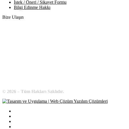
İstek / Öneri / Şikayet Formu
Bilgi Edinme Hakkı
Bize Ulaşın
Adres:
Yenice Mah. Atatürk Cad. Tüccarlar İşhanı Kat:1 No:1
KIRŞEHİR / TÜRKİYE
Telefon:
0 386 213 11 86
WhatsApp:
0 544 213 11 86
E-Posta:
bilgi@kirsehirtso.org.tr
© 2026 – Tüm Hakları Saklıdır.
Bilgi Edinme
Kullanım Koşulları
Gizlilik İlkeleri
KVKK