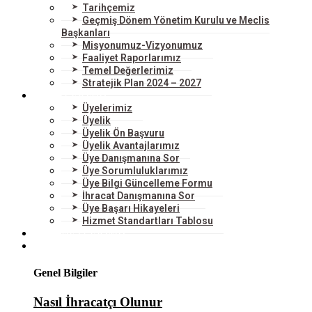
Tarihçemiz
Geçmiş Dönem Yönetim Kurulu ve Meclis
Başkanları
Misyonumuz-Vizyonumuz
Faaliyet Raporlarımız
Temel Değerlerimiz
Stratejik Plan 2024 – 2027
ÜYELERİMİZ
Üyelerimiz
Üyelik
Üyelik Ön Başvuru
Üyelik Avantajlarımız
Üye Danışmanına Sor
Üye Sorumluluklarımız
Üye Bilgi Güncelleme Formu
İhracat Danışmanına Sor
Üye Başarı Hikayeleri
Hizmet Standartları Tablosu
HİZMETLERİMİZ
DIŞ TİCARET
Genel Bilgiler
Nasıl İhracatçı Olunur