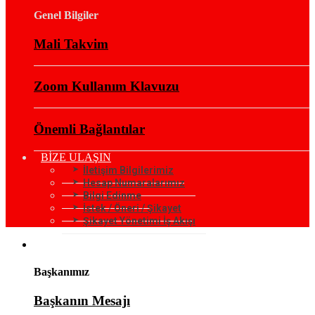
Genel Bilgiler
Mali Takvim
Zoom Kullanım Klavuzu
Önemli Bağlantılar
BİZE ULAŞIN
İletişim Bilgilerimiz
Hesap Numaralarımız
Bilgi Edinme
İstek / Öneri / Şikayet
Şikayet Yönetimi İş Akışı
KURUMSAL
Başkanımız
Başkanın Mesajı