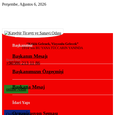
Perşembe, Ağustos 6, 2026
KURUMSAL
“Köklü Gelenek, Vizyonlu Gelecek”
Başkanımız
1914’ ten BU YANA TÜCCARIN YANINDA
Başkanın Mesajı
Destek Hattı
+90386 213 11 86
Başkanımızın Özgeçmişi
Başkana Mesaj
onlIne Aidat
İdari Yapı
Organizasyon Şeması
OnlIne Belge