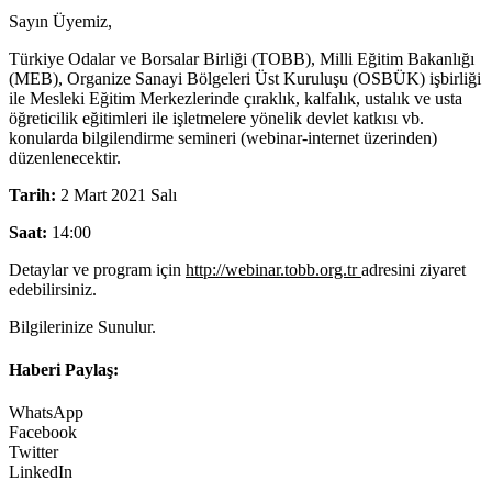
Sayın Üyemiz,
Türkiye Odalar ve Borsalar Birliği (TOBB), Milli Eğitim Bakanlığı
(MEB), Organize Sanayi Bölgeleri Üst Kuruluşu (OSBÜK) işbirliği
ile Mesleki Eğitim Merkezlerinde çıraklık, kalfalık, ustalık ve usta
öğreticilik eğitimleri ile işletmelere yönelik devlet katkısı vb.
konularda bilgilendirme semineri (webinar-internet üzerinden)
düzenlenecektir.
Tarih:
2 Mart 2021 Salı
Saat:
14:00
Detaylar ve program için
http://webinar.tobb.org.tr
adresini ziyaret
edebilirsiniz.
Bilgilerinize Sunulur.
Haberi Paylaş:
WhatsApp
Facebook
Twitter
LinkedIn