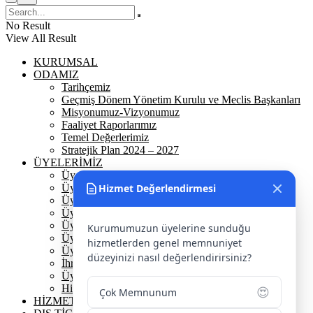
No Result
View All Result
KURUMSAL
ODAMIZ
Tarihçemiz
Geçmiş Dönem Yönetim Kurulu ve Meclis Başkanları
Misyonumuz-Vizyonumuz
Faaliyet Raporlarımız
Temel Değerlerimiz
Stratejik Plan 2024 – 2027
ÜYELERİMİZ
Üyelerimiz
Hizmet Değerlendirmesi
Üyelik
Üyelik Ön Başvuru
Üyelik Avantajlarımız
Üye Danışmanına Sor
Kurumumuzun üyelerine sunduğu
Üye Sorumluluklarımız
hizmetlerden genel memnuniyet
Üye Bilgi Güncelleme Formu
düzeyinizi nasıl değerlendirirsiniz?
İhracat Danışmanına Sor
Üye Başarı Hikayeleri
Hizmet Standartları Tablosu
😍
Çok Memnunum
HİZMETLERİMİZ