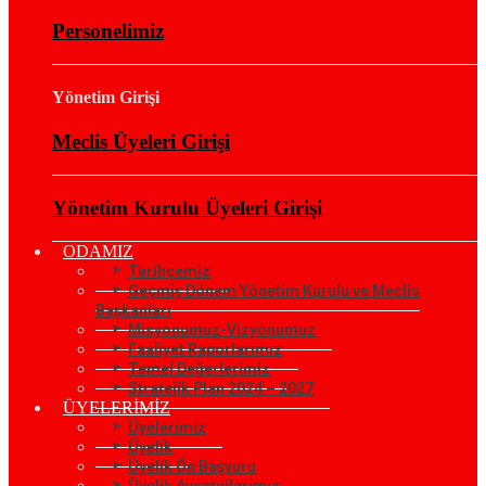
Personelimiz
Yönetim Girişi
Meclis Üyeleri Girişi
Yönetim Kurulu Üyeleri Girişi
ODAMIZ
Tarihçemiz
Geçmiş Dönem Yönetim Kurulu ve Meclis
Başkanları
Misyonumuz-Vizyonumuz
Faaliyet Raporlarımız
Temel Değerlerimiz
Stratejik Plan 2024 – 2027
ÜYELERİMİZ
Üyelerimiz
Üyelik
Üyelik Ön Başvuru
Üyelik Avantajlarımız