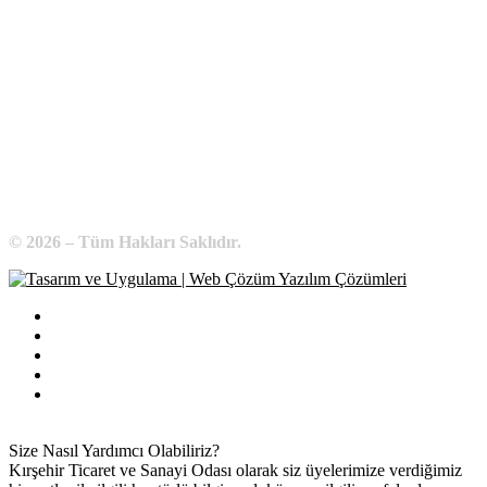
KIRŞEHİR / TÜRKİYE
Telefon:
0 386 213 11 86
WhatsApp:
0 544 213 11 86
E-Posta:
bilgi@kirsehirtso.org.tr
© 2026 – Tüm Hakları Saklıdır.
Bilgi Edinme
Kullanım Koşulları
Gizlilik İlkeleri
KVKK
İletişim
Size Nasıl Yardımcı Olabiliriz?
Kırşehir Ticaret ve Sanayi Odası olarak siz üyelerimize verdiğimiz