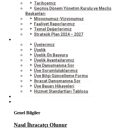
Tarihçemiz
Geçmiş Dönem Yönetim Kurulu ve Meclis
Başkanları
Misyonumuz-Vizyonumuz
Faaliyet Raporlarımız
Temel Değerlerimiz
Stratejik Plan 2024 – 2027
ÜYELERİMİZ
Üyelerimiz
Üyelik
Üyelik Ön Başvuru
Üyelik Avantajlarımız
Üye Danışmanına Sor
Üye Sorumluluklarımız
Üye Bilgi Güncelleme Formu
İhracat Danışmanına Sor
Üye Başarı Hikayeleri
Hizmet Standartları Tablosu
HİZMETLERİMİZ
DIŞ TİCARET
Genel Bilgiler
Nasıl İhracatçı Olunur