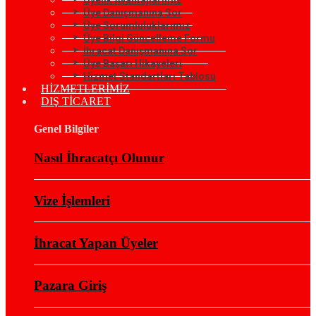
Üye Danışmanına Sor
Üye Sorumluluklarımız
Üye Bilgi Güncelleme Formu
İhracat Danışmanına Sor
Üye Başarı Hikayeleri
Hizmet Standartları Tablosu
HİZMETLERİMİZ
DIŞ TİCARET
Genel Bilgiler
Nasıl İhracatçı Olunur
Vize İşlemleri
İhracat Yapan Üyeler
Pazara Giriş