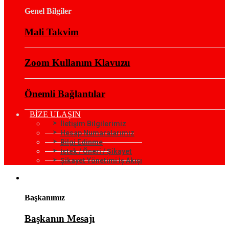
Genel Bilgiler
Mali Takvim
Zoom Kullanım Klavuzu
Önemli Bağlantılar
BİZE ULAŞIN
İletişim Bilgilerimiz
Hesap Numaralarımız
Bilgi Edinme
İstek / Öneri / Şikayet
Şikayet Yönetimi İş Akışı
KURUMSAL
Başkanımız
Başkanın Mesajı