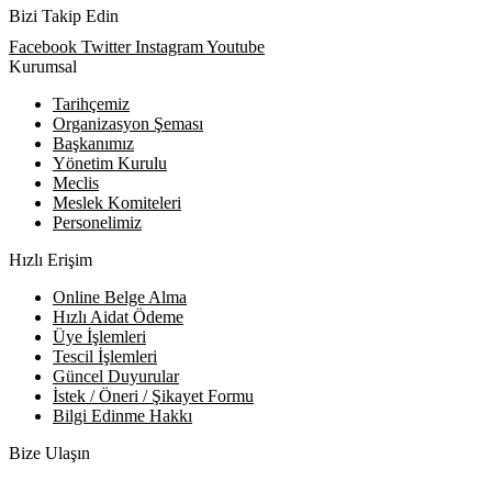
Bizi Takip Edin
Facebook
Twitter
Instagram
Youtube
Kurumsal
Tarihçemiz
Organizasyon Şeması
Başkanımız
Yönetim Kurulu
Meclis
Meslek Komiteleri
Personelimiz
Hızlı Erişim
Online Belge Alma
Hızlı Aidat Ödeme
Üye İşlemleri
Tescil İşlemleri
Güncel Duyurular
İstek / Öneri / Şikayet Formu
Bilgi Edinme Hakkı
Bize Ulaşın
Adres:
Yenice Mah. Atatürk Cad. Tüccarlar İşhanı Kat:1 No:1