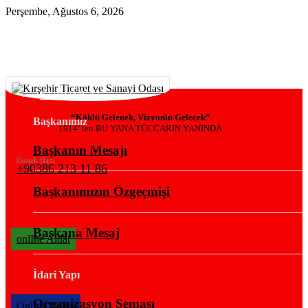
Perşembe, Ağustos 6, 2026
KURUMSAL
“Köklü Gelenek, Vizyonlu Gelecek”
Başkanımız
1914’ ten BU YANA TÜCCARIN YANINDA
Başkanın Mesajı
Destek Hattı
+90386 213 11 86
Başkanımızın Özgeçmişi
Başkana Mesaj
onlIne Aidat
İdari Yapı
Organizasyon Şeması
OnlIne Belge