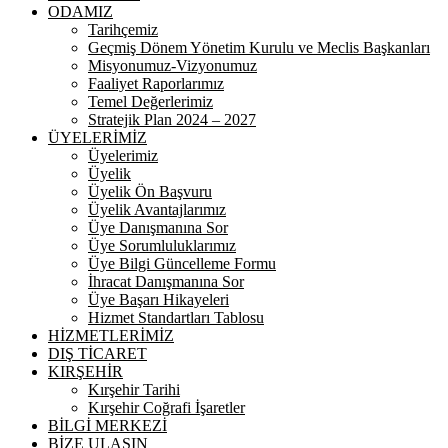
ODAMIZ
Tarihçemiz
Geçmiş Dönem Yönetim Kurulu ve Meclis Başkanları
Misyonumuz-Vizyonumuz
Faaliyet Raporlarımız
Temel Değerlerimiz
Stratejik Plan 2024 – 2027
ÜYELERİMİZ
Üyelerimiz
Üyelik
Üyelik Ön Başvuru
Üyelik Avantajlarımız
Üye Danışmanına Sor
Üye Sorumluluklarımız
Üye Bilgi Güncelleme Formu
İhracat Danışmanına Sor
Üye Başarı Hikayeleri
Hizmet Standartları Tablosu
HİZMETLERİMİZ
DIŞ TİCARET
KIRŞEHİR
Kırşehir Tarihi
Kırşehir Coğrafi İşaretler
BİLGİ MERKEZİ
BİZE ULAŞIN