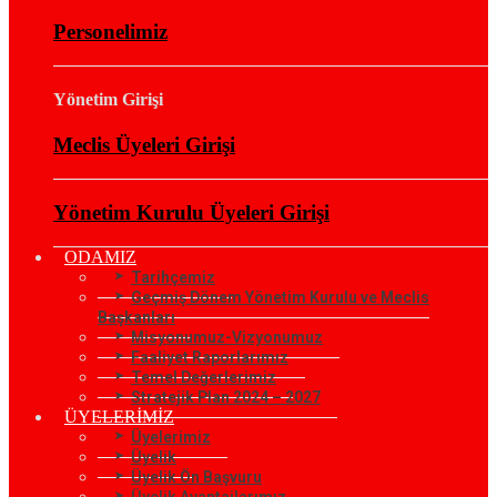
Personelimiz
Yönetim Girişi
Meclis Üyeleri Girişi
Yönetim Kurulu Üyeleri Girişi
ODAMIZ
Tarihçemiz
Geçmiş Dönem Yönetim Kurulu ve Meclis
Başkanları
Misyonumuz-Vizyonumuz
Faaliyet Raporlarımız
Temel Değerlerimiz
Stratejik Plan 2024 – 2027
ÜYELERİMİZ
Üyelerimiz
Üyelik
Üyelik Ön Başvuru
Üyelik Avantajlarımız