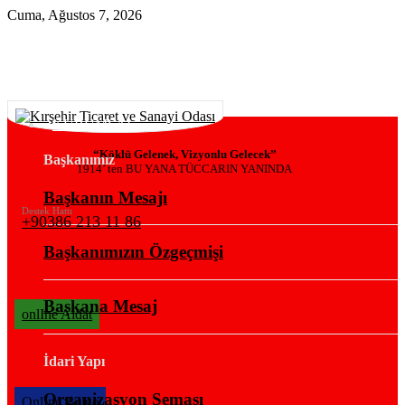
Cuma, Ağustos 7, 2026
KURUMSAL
“Köklü Gelenek, Vizyonlu Gelecek”
Başkanımız
1914’ ten BU YANA TÜCCARIN YANINDA
Başkanın Mesajı
Destek Hattı
+90386 213 11 86
Başkanımızın Özgeçmişi
Başkana Mesaj
onlIne Aidat
İdari Yapı
Organizasyon Şeması
OnlIne Belge