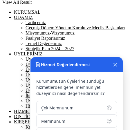
View All Result
KURUMSAL
ODAMIZ
Tarihçemiz
Geçmiş Dönem Yönetim Kurulu ve Meclis Başkanları
Misyonumuz-Vizyonumuz
Faaliyet Raporlarımız
Temel Değerlerimiz
Stratejik Plan 2024 – 2027
ÜYELERİMİZ
Üyelerimiz
Üyelik
Hizmet Değerlendirmesi
Üyelik Ön Başvuru
Üyelik Avantajlarımız
Üye Danışmanına Sor
Kurumumuzun üyelerine sunduğu
Üye Sorumluluklarımız
hizmetlerden genel memnuniyet
Üye Bilgi Güncelleme Formu
düzeyinizi nasıl değerlendirirsiniz?
İhracat Danışmanına Sor
Üye Başarı Hikayeleri
Hizmet Standartları Tablosu
😍
Çok Memnunum
HİZMETLERİMİZ
DIŞ TİCARET
😊
Memnunum
KIRŞEHİR
Kırşehir Tarihi