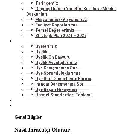
Tarihçemiz
Geçmiş Dönem Yönetim Kurulu ve Meclis
Başkanları
Misyonumuz-Vizyonumuz
Faaliyet Raporlarımız
Temel Değerlerimiz
Stratejik Plan 2024 – 2027
ÜYELERİMİZ
Üyelerimiz
Üyelik
Üyelik Ön Başvuru
Üyelik Avantajlarımız
Üye Danışmanına Sor
Üye Sorumluluklarımız
Üye Bilgi Güncelleme Formu
İhracat Danışmanına Sor
Üye Başarı Hikayeleri
Hizmet Standartları Tablosu
HİZMETLERİMİZ
DIŞ TİCARET
Genel Bilgiler
Nasıl İhracatçı Olunur