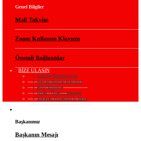
Genel Bilgiler
Mali Takvim
Zoom Kullanım Klavuzu
Önemli Bağlantılar
BİZE ULAŞIN
İletişim Bilgilerimiz
Hesap Numaralarımız
Bilgi Edinme
İstek / Öneri / Şikayet
Şikayet Yönetimi İş Akışı
KURUMSAL
Başkanımız
Başkanın Mesajı