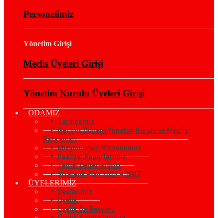
Personelimiz
Yönetim Girişi
Meclis Üyeleri Girişi
Yönetim Kurulu Üyeleri Girişi
ODAMIZ
Tarihçemiz
Geçmiş Dönem Yönetim Kurulu ve Meclis
Başkanları
Misyonumuz-Vizyonumuz
Faaliyet Raporlarımız
Temel Değerlerimiz
Stratejik Plan 2024 – 2027
ÜYELERİMİZ
Üyelerimiz
Üyelik
Üyelik Ön Başvuru
Üyelik Avantajlarımız