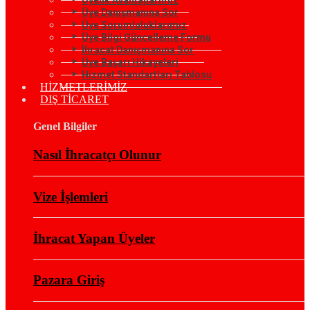
Üye Danışmanına Sor
Üye Sorumluluklarımız
Üye Bilgi Güncelleme Formu
İhracat Danışmanına Sor
Üye Başarı Hikayeleri
Hizmet Standartları Tablosu
HİZMETLERİMİZ
DIŞ TİCARET
Genel Bilgiler
Nasıl İhracatçı Olunur
Vize İşlemleri
İhracat Yapan Üyeler
Pazara Giriş