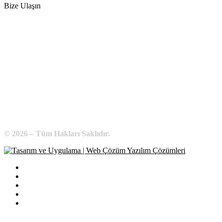
Bize Ulaşın
Adres:
Yenice Mah. Atatürk Cad. Tüccarlar İşhanı Kat:1 No:1
KIRŞEHİR / TÜRKİYE
Telefon:
0 386 213 11 86
WhatsApp:
0 544 213 11 86
E-Posta:
bilgi@kirsehirtso.org.tr
© 2026 – Tüm Hakları Saklıdır.
Bilgi Edinme
Kullanım Koşulları
Gizlilik İlkeleri
KVKK
İletişim