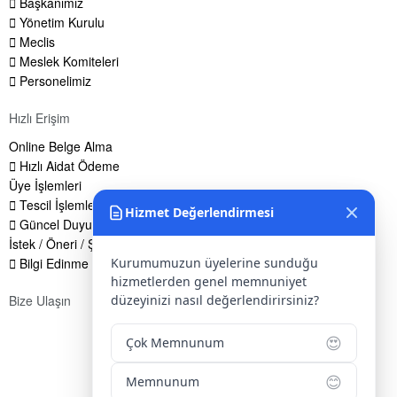
Başkanımız
Yönetim Kurulu
Meclis
Meslek Komiteleri
Personelimiz
Hızlı Erişim
Online Belge Alma
Hızlı Aidat Ödeme
Üye İşlemleri
Tescil İşlemleri
Hizmet Değerlendirmesi
Güncel Duyurular
İstek / Öneri / Şikayet Formu
Kurumumuzun üyelerine sunduğu
Bilgi Edinme Hakkı
hizmetlerden genel memnuniyet
düzeyinizi nasıl değerlendirirsiniz?
Bize Ulaşın
Adres:
Yenice Mah. Atatürk Cad. Tüccarlar İşhanı Kat:1 No:1
😍
Çok Memnunum
KIRŞEHİR / TÜRKİYE
😊
Telefon:
0 386 213 11 86
Memnunum