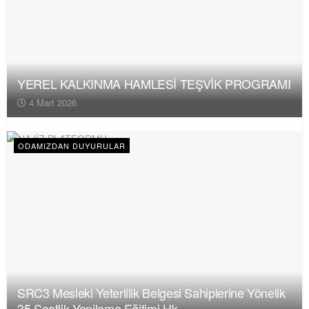
YEREL KALKINMA HAMLESİ TEŞVİK PROGRAMI
4 Mart 2026
ODAMIZDAN DUYURULAR
SRC3 Mesleki Yeterlilik Belgesi Sahiplerine Yönelik
35 Saatlik Yenileme Eğitimi Hk.