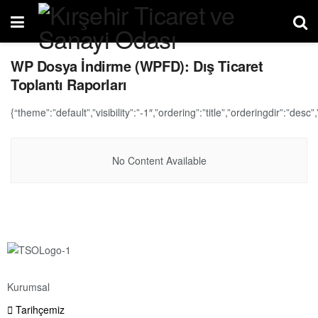
WP Dosya İndirme (WPFD):
Dış Ticaret
Toplantı Raporları
{“theme”:”default”,”visibility”:”-1″,”ordering”:”title”,”orderingdir”:
No Content Available
Kurumsal
Tarihçemiz