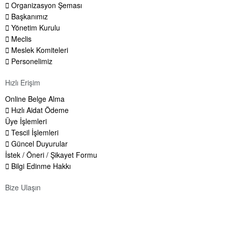
Organizasyon Şeması
Başkanımız
Yönetim Kurulu
Meclis
Meslek Komiteleri
Personelimiz
Hızlı Erişim
Online Belge Alma
Hızlı Aidat Ödeme
Üye İşlemleri
Tescil İşlemleri
Güncel Duyurular
İstek / Öneri / Şikayet Formu
Bilgi Edinme Hakkı
Bize Ulaşın
Adres:
Yenice Mah. Atatürk Cad. Tüccarlar İşhanı Kat:1 No:1
KIRŞEHİR / TÜRKİYE