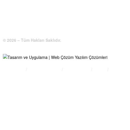
Telefon:
0 386 213 11 86
WhatsApp:
0 544 213 11 86
E-Posta:
bilgi@kirsehirtso.org.tr
© 2026 – Tüm Hakları Saklıdır.
Bilgi Edinme
Kullanım Koşulları
Gizlilik İlkeleri
KVKK
İletişim