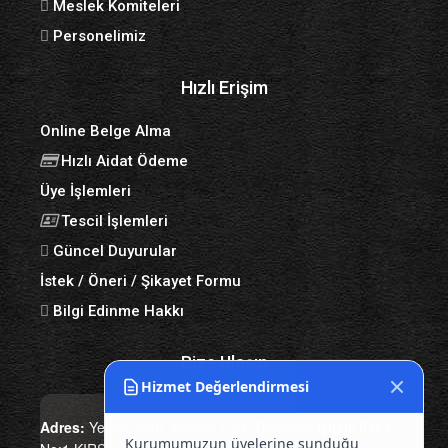
Meslek Komiteleri
Personelimiz
Hızlı Erişim
Online Belge Alma
Hızlı Aidat Ödeme
Üye İşlemleri
Tescil İşlemleri
Güncel Duyurular
İstek / Öneri / Şikayet Formu
Bilgi Edinme Hakkı
Bize Ulaşın
Hizmet Değerlendirmesi
Adres:
Yenice Mah. Atatürk Cad. Tüccarlar İşhanı Kat:1
Kurumumuzun üyelerine sunduğu