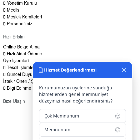
Yönetim Kurulu
Meclis
Meslek Komiteleri
Personelimiz
Hızlı Erişim
Online Belge Alma
Hızlı Aidat Ödeme
Üye İşlemleri
Tescil İşlemleri
Hizmet Değerlendirmesi
Güncel Duyurular
İstek / Öneri / Şikayet Formu
Bilgi Edinme Hakkı
Kurumumuzun üyelerine sunduğu
hizmetlerden genel memnuniyet
Bize Ulaşın
düzeyinizi nasıl değerlendirirsiniz?
Adres:
Yenice Mah. Atatürk Cad. Tüccarlar İşhanı Kat:1 No:1
😍
Çok Memnunum
KIRŞEHİR / TÜRKİYE
Telefon:
0 386 213 11 86
😊
Memnunum