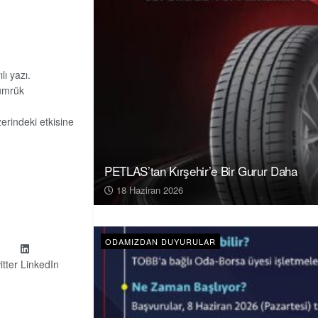
lı yazı.
Gümrük
zerindeki etkisine
PETLAS’tan Kırşehir’e Bir Gurur Daha
18 Haziran 2026
ODAMIZDAN DUYURULAR
itter
LinkedIn