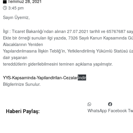
Temmuz 28, 2021
3:45 pm
Sayın Üyemiz,
İlgi : Ticaret Bakanlığı’ndan alınan 27.07.2021 tarihli ve 65767687 sayı
Ekte bir örneği sunulan ilgi yazıda, 7326 Sayılı Kanun Kapsamında 
Alacaklarının Yeniden
Yapılandırılmasına İlişkin Tebliğ’in, Yetkilendirilmiş Yükümlü Statüsü ü
dair yaşanan
tereddütlerin giderilebilmesini teminen açıklama yapılmıştır.
YYS-Kapsaminda-Yapilandirilan-Cezalar
İndir
Bilgilerinize Sunulur.
WhatsApp
Facebook
Tw
Haberi Paylaş: