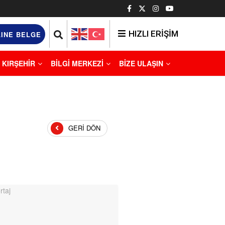
HIZLI ERİŞİM
INE BELGE
KIRŞEHİR
BİLGİ MERKEZİ
BİZE ULAŞIN
GERI DÖN