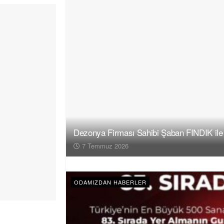
Dezonya Firması Sahibi Şaban FINDIK ile
7 Temmuz 2026
ODAMIZDAN HABERLER