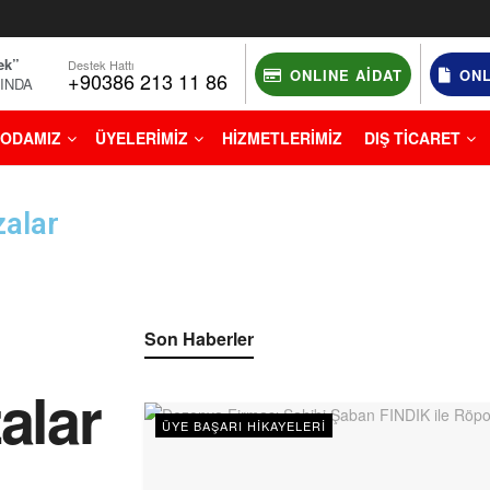
ek”
Destek Hattı
ONLINE AIDAT
ONL
+90386 213 11 86
NINDA
ODAMIZ
ÜYELERİMİZ
HİZMETLERİMİZ
DIŞ TİCARET
zalar
Son Haberler
alar
ÜYE BAŞARI HIKAYELERI