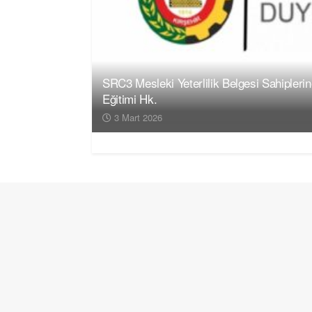
SRC3 Mesleki Yeterlilik Belgesi Sahipleri
Eğitimi Hk.
3 Mart 2026