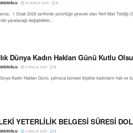
18 ARALIK 2025
 EKİCİOĞLU
0
emiz, 1 Ocak 2026 tarihinde yürürlüğe girecek olan Yerli Malı Tebliği
nde yaratacağı değişiklikler...
alık Dünya Kadın Hakları Günü Kutlu Ols
5 ARALIK 2025
 EKİCİOĞLU
0
 Dünya Kadın Hakları Günü, yalnızca küresel ölçekte kadınların hak ve öz
EKİ YETERLİLİK BELGESİ SÜRESİ DOL
4 ARALIK 2025
 EKİCİOĞLU
0