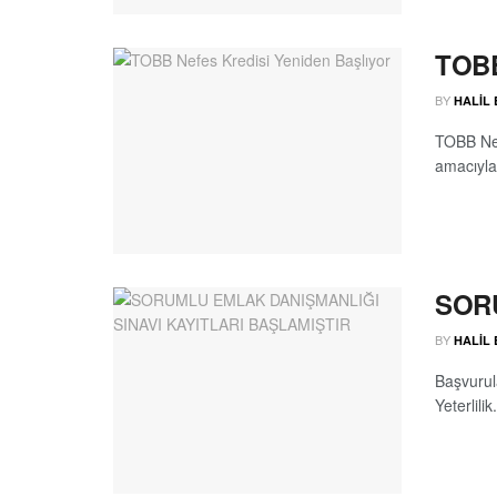
TOBB
BY
HALIL
TOBB Nef
amacıyla 
SORU
BY
HALIL
Başvurul
Yeterlilik.