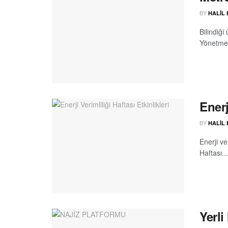
BY
HALIL
Bilindiğ
Yönetmeli
Enerj
BY
HALIL
Enerji ve
Haftası...
Yerli