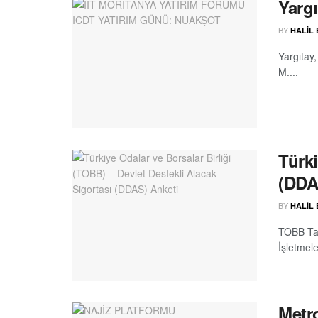
Yarg
BY
HALIL
Yargıtay,
M....
Türki
(DDA
BY
HALIL
TOBB Tar
İşletmeler
Metro