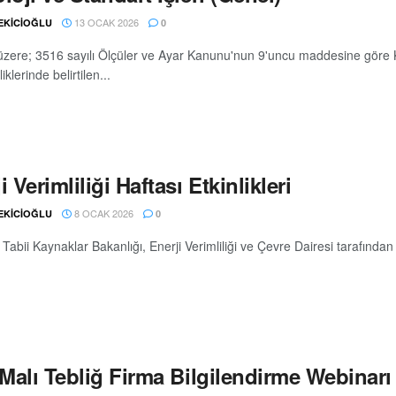
13 OCAK 2026
 EKİCİOĞLU
0
i üzere; 3516 sayılı Ölçüler ve Ayar Kanunu'nun 9'uncu maddesine göre Ka
klerinde belirtilen...
i Verimliliği Haftası Etkinlikleri
8 OCAK 2026
 EKİCİOĞLU
0
 Tabii Kaynaklar Bakanlığı, Enerji Verimliliği ve Çevre Dairesi tarafından h
 Malı Tebliğ Firma Bilgilendirme Webinarı