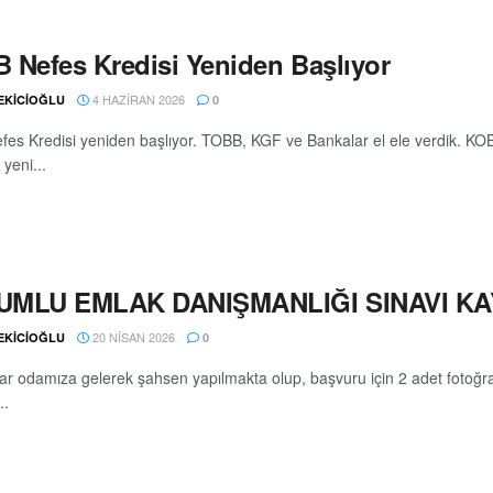
 Nefes Kredisi Yeniden Başlıyor
4 HAZIRAN 2026
 EKİCİOĞLU
0
es Kredisi yeniden başlıyor. TOBB, KGF ve Bankalar el ele verdik. KO
yeni...
MLU EMLAK DANIŞMANLIĞI SINAVI KA
20 NISAN 2026
 EKİCİOĞLU
0
ar odamıza gelerek şahsen yapılmakta olup, başvuru için 2 adet fotoğ
..