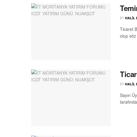
Temi
BY
HALIL
Ticaret B
olup söz
Tica
BY
HALIL
Sayın Üy
tarafınd