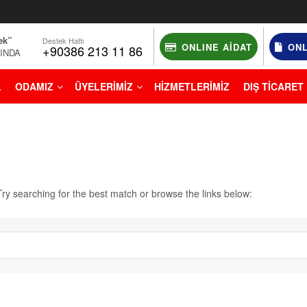
ek”
Destek Hattı
ONLINE AIDAT
ONL
+90386 213 11 86
NINDA
L
ODAMIZ
ÜYELERİMİZ
HİZMETLERİMİZ
DIŞ TİCARET
ry searching for the best match or browse the links below: