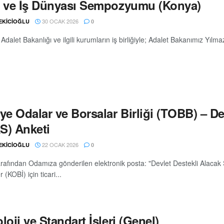
ı ve İş Dünyası Sempozyumu (Konya)
30 OCAK 2026
 EKİCİOĞLU
0
 Adalet Bakanlığı ve ilgili kurumların iş birliğiyle; Adalet Bakanımız Yıl
ye Odalar ve Borsalar Birliği (TOBB) – De
S) Anketi
22 OCAK 2026
 EKİCİOĞLU
0
afından Odamıza gönderilen elektronik posta: "Devlet Destekli Alacak 
 (KOBİ) için ticari...
loji ve Standart İşleri (Genel)