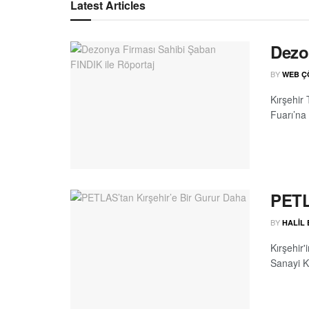
Latest Articles
Dezo
BY
WEB Ç
Kırşehir
Fuarı’na 
PETL
BY
HALIL
Kırşehir
Sanayi K