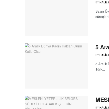
BY
HALIL
Sayın Üy
süreçleri
5 Ar
BY
HALIL
5 Aralık
Türk...
MESL
BY
HALIL