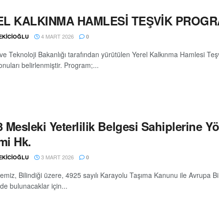
EL KALKINMA HAMLESİ TEŞVİK PROGR
4 MART 2026
 EKİCİOĞLU
0
e Teknoloji Bakanlığı tarafından yürütülen Yerel Kalkınma Hamlesi Teş
onuları belirlenmiştir. Program;...
Mesleki Yeterlilik Belgesi Sahiplerine Yö
mi Hk.
3 MART 2026
 EKİCİOĞLU
0
miz, Bilindiği üzere, 4925 sayılı Karayolu Taşıma Kanunu ile Avrupa Birli
nde bulunacaklar için...