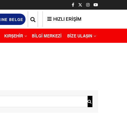
HIZLI ERİŞİM
INE BELGE
KIRŞEHİR
BİLGİ MERKEZİ
BİZE ULAŞIN