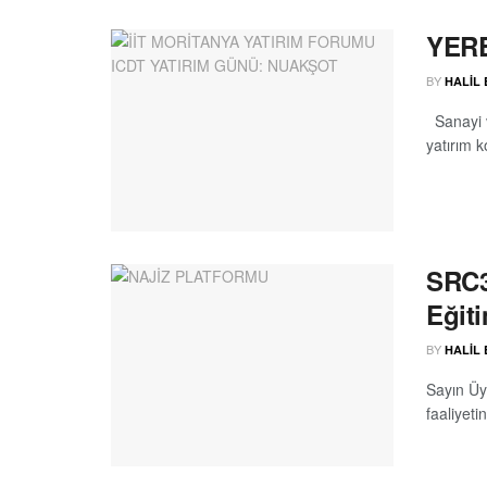
YER
BY
HALIL
Sanayi v
yatırım k
SRC3 
Eğiti
BY
HALIL
Sayın Üye
faaliyeti