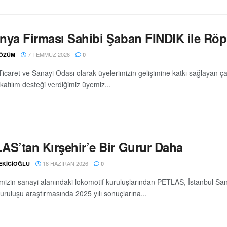
nya Firması Sahibi Şaban FINDIK ile Röp
7 TEMMUZ 2026
ÖZÜM
0
 Ticaret ve Sanayi Odası olarak üyelerimizin gelişimine katkı sağlayan
katılım desteği verdiğimiz üyemiz...
AS’tan Kırşehir’e Bir Gurur Daha
18 HAZIRAN 2026
 EKİCİOĞLU
0
'imizin sanayi alanındaki lokomotif kuruluşlarından PETLAS, İstanbul Sa
uruluşu araştırmasında 2025 yılı sonuçlarına...