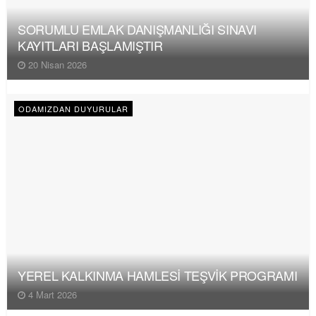
SORUMLU EMLAK DANIŞMANLIĞI SINAVI
KAYITLARI BAŞLAMIŞTIR
20 Nisan 2026
ODAMIZDAN DUYURULAR
YEREL KALKINMA HAMLESİ TEŞVİK PROGRAMI
4 Mart 2026