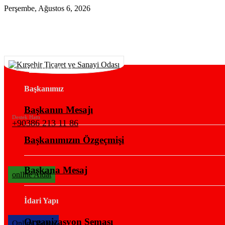
Perşembe, Ağustos 6, 2026
KURUMSAL
Başkanımız
Başkanın Mesajı
Destek Hattı
+90386 213 11 86
Başkanımızın Özgeçmişi
Başkana Mesaj
onlIne Aidat
İdari Yapı
Organizasyon Şeması
OnlIne Belge