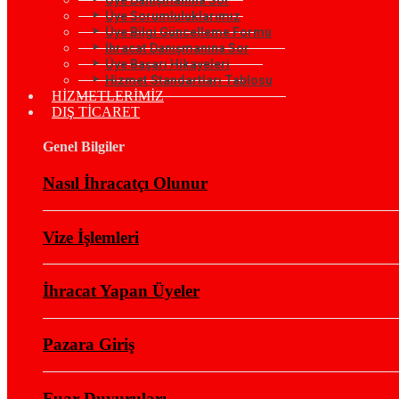
Üye Sorumluluklarımız
Üye Bilgi Güncelleme Formu
İhracat Danışmanına Sor
Üye Başarı Hikayeleri
Hizmet Standartları Tablosu
HİZMETLERİMİZ
DIŞ TİCARET
Genel Bilgiler
Nasıl İhracatçı Olunur
Vize İşlemleri
İhracat Yapan Üyeler
Pazara Giriş
Fuar Duyuruları