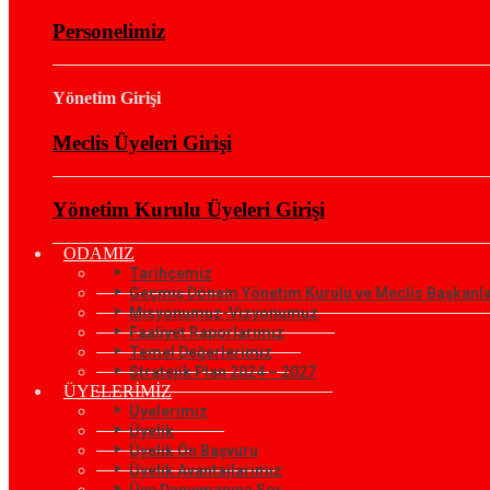
Personelimiz
Yönetim Girişi
Meclis Üyeleri Girişi
Yönetim Kurulu Üyeleri Girişi
ODAMIZ
Tarihçemiz
Geçmiş Dönem Yönetim Kurulu ve Meclis Başkanla
Misyonumuz-Vizyonumuz
Faaliyet Raporlarımız
Temel Değerlerimiz
Stratejik Plan 2024 – 2027
ÜYELERİMİZ
Üyelerimiz
Üyelik
Üyelik Ön Başvuru
Üyelik Avantajlarımız
Üye Danışmanına Sor