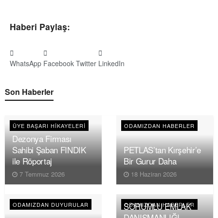
Haberi Paylaş:
WhatsApp
Facebook
Twitter
LinkedIn
Son Haberler
ÜYE BAŞARI HIKAYELERI
ODAMIZDAN HABERLER
Dezonya Firması
Sahibi Şaban FINDIK
PETLAS’tan Kırşehir’e
ile Röportaj
Bir Gurur Daha
7 Temmuz 2026
18 Haziran 2026
SORUMLU EMLAK
ODAMIZDAN DUYURULAR
ODAMIZDAN HABERLER
DANIŞMANLIĞI