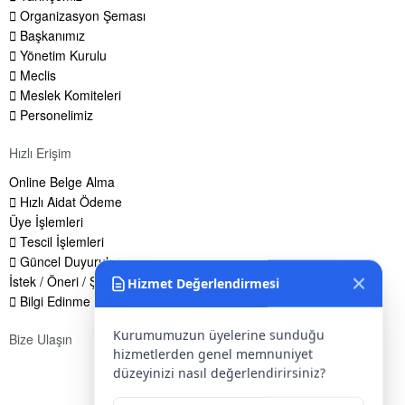
Organizasyon Şeması
Başkanımız
Yönetim Kurulu
Meclis
Meslek Komiteleri
Personelimiz
Hızlı Erişim
Online Belge Alma
Hızlı Aidat Ödeme
Üye İşlemleri
Tescil İşlemleri
Güncel Duyurular
İstek / Öneri / Şikayet Formu
Hizmet Değerlendirmesi
Bilgi Edinme Hakkı
Kurumumuzun üyelerine sunduğu
Bize Ulaşın
hizmetlerden genel memnuniyet
Adres:
Yenice Mah. Atatürk Cad. Tüccarlar İşhanı Kat:1 No:1
düzeyinizi nasıl değerlendirirsiniz?
KIRŞEHİR / TÜRKİYE