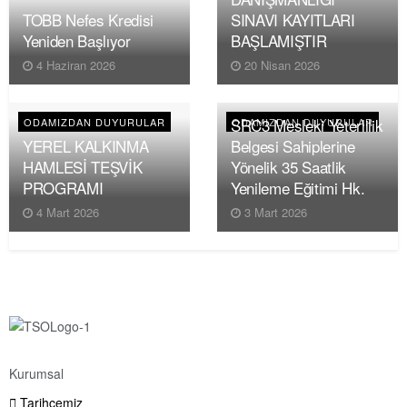
TOBB Nefes Kredisi
SINAVI KAYITLARI
Yeniden Başlıyor
BAŞLAMIŞTIR
4 Haziran 2026
20 Nisan 2026
SRC3 Mesleki Yeterlilik
ODAMIZDAN DUYURULAR
ODAMIZDAN DUYURULAR
YEREL KALKINMA
Belgesi Sahiplerine
HAMLESİ TEŞVİK
Yönelik 35 Saatlik
PROGRAMI
Yenileme Eğitimi Hk.
4 Mart 2026
3 Mart 2026
Kurumsal
Tarihçemiz