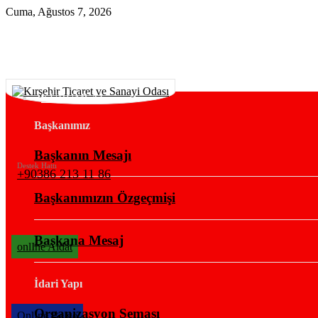
Cuma, Ağustos 7, 2026
KURUMSAL
Başkanımız
Başkanın Mesajı
Destek Hattı
+90386 213 11 86
Başkanımızın Özgeçmişi
Başkana Mesaj
onlIne Aidat
İdari Yapı
Organizasyon Şeması
OnlIne Belge