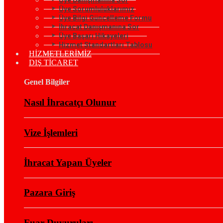
Üye Sorumluluklarımız
Üye Bilgi Güncelleme Formu
İhracat Danışmanına Sor
Üye Başarı Hikayeleri
Hizmet Standartları Tablosu
HİZMETLERİMİZ
DIŞ TİCARET
Genel Bilgiler
Nasıl İhracatçı Olunur
Vize İşlemleri
İhracat Yapan Üyeler
Pazara Giriş
Fuar Duyuruları