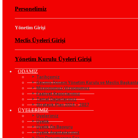
Personelimiz
Yönetim Girişi
Meclis Üyeleri Girişi
Yönetim Kurulu Üyeleri Girişi
ODAMIZ
Tarihçemiz
Geçmiş Dönem Yönetim Kurulu ve Meclis Başkanla
Misyonumuz-Vizyonumuz
Faaliyet Raporlarımız
Temel Değerlerimiz
Stratejik Plan 2024 – 2027
ÜYELERİMİZ
Üyelerimiz
Üyelik
Üyelik Ön Başvuru
Üyelik Avantajlarımız
Üye Danışmanına Sor