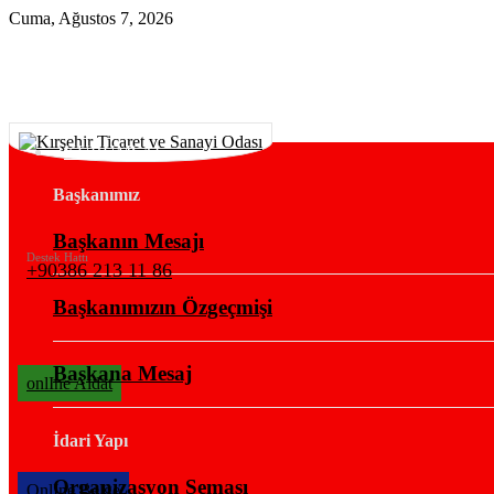
Cuma, Ağustos 7, 2026
KURUMSAL
Başkanımız
Başkanın Mesajı
Destek Hattı
+90386 213 11 86
Başkanımızın Özgeçmişi
Başkana Mesaj
onlIne Aidat
İdari Yapı
Organizasyon Şeması
OnlIne Belge