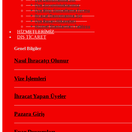
Üye Sorumluluklarımız
Üye Bilgi Güncelleme Formu
İhracat Danışmanına Sor
Üye Başarı Hikayeleri
Hizmet Standartları Tablosu
HİZMETLERİMİZ
DIŞ TİCARET
Genel Bilgiler
Nasıl İhracatçı Olunur
Vize İşlemleri
İhracat Yapan Üyeler
Pazara Giriş
Fuar Duyuruları