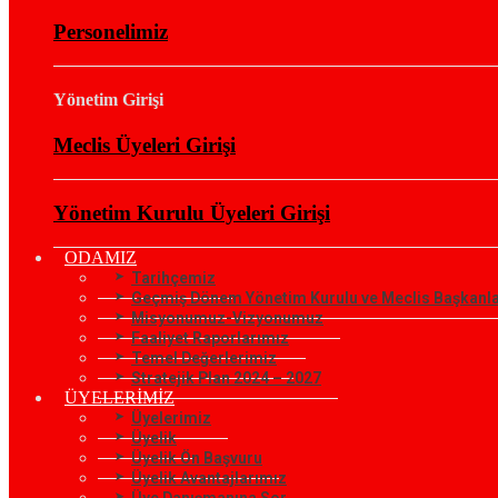
Personelimiz
Yönetim Girişi
Meclis Üyeleri Girişi
Yönetim Kurulu Üyeleri Girişi
ODAMIZ
Tarihçemiz
Geçmiş Dönem Yönetim Kurulu ve Meclis Başkanla
Misyonumuz-Vizyonumuz
Faaliyet Raporlarımız
Temel Değerlerimiz
Stratejik Plan 2024 – 2027
ÜYELERİMİZ
Üyelerimiz
Üyelik
Üyelik Ön Başvuru
Üyelik Avantajlarımız
Üye Danışmanına Sor