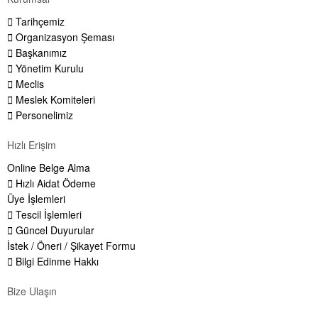
Tarihçemiz
Organizasyon Şeması
Başkanımız
Yönetim Kurulu
Meclis
Meslek Komiteleri
Personelimiz
Hızlı Erişim
Online Belge Alma
Hızlı Aidat Ödeme
Üye İşlemleri
Tescil İşlemleri
Güncel Duyurular
İstek / Öneri / Şikayet Formu
Bilgi Edinme Hakkı
Bize Ulaşın
Adres:
Yenice Mah. Atatürk Cad. Tüccarlar İşhanı Kat:1 No:1