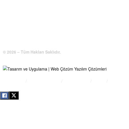
KIRŞEHİR / TÜRKİYE
Telefon:
0 386 213 11 86
WhatsApp:
0 544 213 11 86
E-Posta:
bilgi@kirsehirtso.org.tr
© 2026 – Tüm Hakları Saklıdır.
Bilgi Edinme
Kullanım Koşulları
Gizlilik İlkeleri
KVKK
İletişim