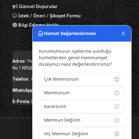
Güncel Duyurular
İstek / Öneri / Şikayet Formu
Bilgi Edinme Hakkı
Hizmet Değerlendirmesi
Bize Ulaşın
Kurumumuzun üyelerine sunduğu
hizmetlerden genel memnuniyet
Adres:
Yenice Mah. Atatürk Cad. Tüccarlar İşhanı Kat:1
düzeyinizi nasıl değerlendirirsiniz?
No:1 KIRŞEHİR / TÜRKİYE
😍
Çok Memnunum
Telefon:
0 386 213 11 86
WhatsApp:
0 544 213 11 86
😊
Memnunum
E-Posta:
bilgi@kirsehirtso.org.tr
😐
Kararsızım
😕
Memnun Değilim
© 2026 – Tüm Hakları Saklıdır.
😡
Hiç Memnun Değilim