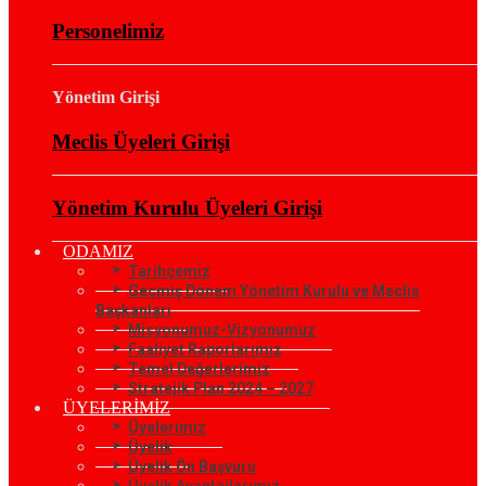
Personelimiz
Yönetim Girişi
Meclis Üyeleri Girişi
Yönetim Kurulu Üyeleri Girişi
ODAMIZ
Tarihçemiz
Geçmiş Dönem Yönetim Kurulu ve Meclis
Başkanları
Misyonumuz-Vizyonumuz
Faaliyet Raporlarımız
Temel Değerlerimiz
Stratejik Plan 2024 – 2027
ÜYELERİMİZ
Üyelerimiz
Üyelik
Üyelik Ön Başvuru
Üyelik Avantajlarımız