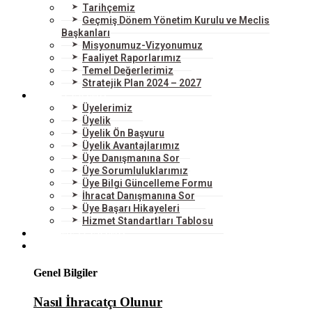
Tarihçemiz
Geçmiş Dönem Yönetim Kurulu ve Meclis
Başkanları
Misyonumuz-Vizyonumuz
Faaliyet Raporlarımız
Temel Değerlerimiz
Stratejik Plan 2024 – 2027
ÜYELERİMİZ
Üyelerimiz
Üyelik
Üyelik Ön Başvuru
Üyelik Avantajlarımız
Üye Danışmanına Sor
Üye Sorumluluklarımız
Üye Bilgi Güncelleme Formu
İhracat Danışmanına Sor
Üye Başarı Hikayeleri
Hizmet Standartları Tablosu
HİZMETLERİMİZ
DIŞ TİCARET
Genel Bilgiler
Nasıl İhracatçı Olunur