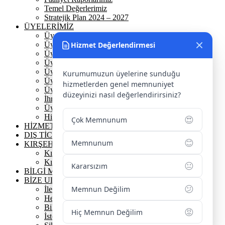
Temel Değerlerimiz
Stratejik Plan 2024 – 2027
ÜYELERİMİZ
Üyelerimiz
Üyelik
Hizmet Değerlendirmesi
Üyelik Ön Başvuru
Üyelik Avantajlarımız
Üye Danışmanına Sor
Kurumumuzun üyelerine sunduğu
Üye Sorumluluklarımız
hizmetlerden genel memnuniyet
Üye Bilgi Güncelleme Formu
düzeyinizi nasıl değerlendirirsiniz?
İhracat Danışmanına Sor
Üye Başarı Hikayeleri
Hizmet Standartları Tablosu
😍
Çok Memnunum
HİZMETLERİMİZ
DIŞ TİCARET
😊
Memnunum
KIRŞEHİR
Kırşehir Tarihi
Kırşehir Coğrafi İşaretler
😐
Kararsızım
BİLGİ MERKEZİ
BİZE ULAŞIN
😕
Memnun Değilim
İletişim Bilgilerimiz
Hesap Numaralarımız
Bilgi Edinme
😡
Hiç Memnun Değilim
İstek / Öneri / Şikayet