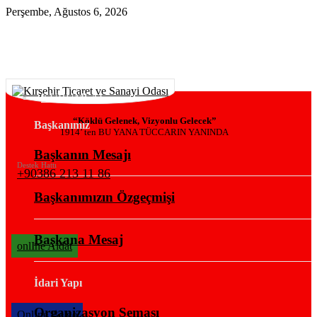
Perşembe, Ağustos 6, 2026
KURUMSAL
“Köklü Gelenek, Vizyonlu Gelecek”
Başkanımız
1914’ ten BU YANA TÜCCARIN YANINDA
Başkanın Mesajı
Destek Hattı
+90386 213 11 86
Başkanımızın Özgeçmişi
Başkana Mesaj
onlIne Aidat
İdari Yapı
Organizasyon Şeması
OnlIne Belge