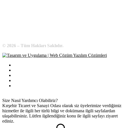
WhatsApp:
0 544 213 11 86
E-Posta:
bilgi@kirsehirtso.org.tr
© 2026 – Tüm Hakları Saklıdır.
Bilgi Edinme
Kullanım Koşulları
Gizlilik İlkeleri
KVKK
İletişim
Size Nasıl Yardımcı Olabiliriz?
Kırşehir Ticaret ve Sanayi Odası olarak siz üyelerimize verdiğimiz
hizmetler ile ilgili her türlü bilgi ve dokümana ilgili sayfalardan
ulaşabilirsiniz. Lütfen ilgilendiğiniz konu ile ilgili sayfayı ziyaret
ediniz.