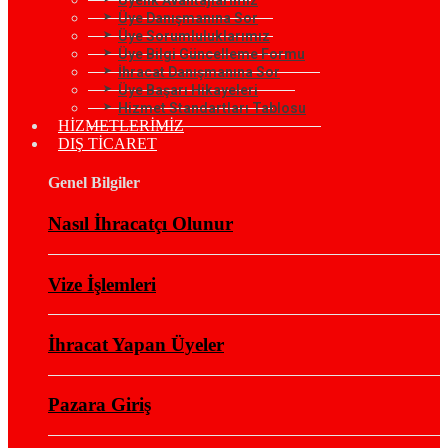
Üye Danışmanına Sor
Üye Sorumluluklarımız
Üye Bilgi Güncelleme Formu
İhracat Danışmanına Sor
Üye Başarı Hikayeleri
Hizmet Standartları Tablosu
HİZMETLERİMİZ
DIŞ TİCARET
Genel Bilgiler
Nasıl İhracatçı Olunur
Vize İşlemleri
İhracat Yapan Üyeler
Pazara Giriş