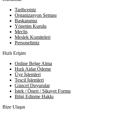
Tarihçemiz
Organizasyon Şeması
Başkanımız
Yönetim Kurulu
Meclis
Meslek Komiteleri
Personelimiz
Hızlı Erişim
Online Belge Alma
Hızlı Aidat Ödeme
Üye İşlemleri
Tescil İşlemleri
Güncel Duyurular
İstek / Öneri / Şikayet Formu
Bilgi Edinme Hakkı
Bize Ulaşın
Adres:
Yenice Mah. Atatürk Cad. Tüccarlar İşhanı Kat:1 No:1
KIRŞEHİR / TÜRKİYE
Telefon:
0 386 213 11 86