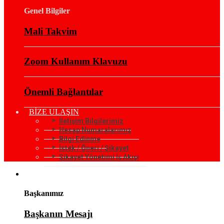
Genel Bilgiler
Mali Takvim
Zoom Kullanım Klavuzu
Önemli Bağlantılar
BİZE ULAŞIN
İletişim Bilgilerimiz
Hesap Numaralarımız
Bilgi Edinme
İstek / Öneri / Şikayet
Şikayet Yönetimi İş Akışı
KURUMSAL
Başkanımız
Başkanın Mesajı