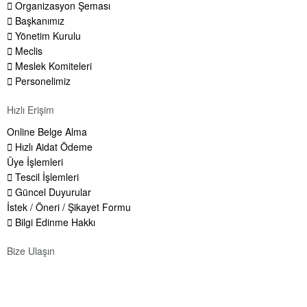
Organizasyon Şeması
Başkanımız
Yönetim Kurulu
Meclis
Meslek Komiteleri
Personelimiz
Hızlı Erişim
Online Belge Alma
Hızlı Aidat Ödeme
Üye İşlemleri
Tescil İşlemleri
Güncel Duyurular
İstek / Öneri / Şikayet Formu
Bilgi Edinme Hakkı
Hizmet Değerlendirmesi
Bize Ulaşın
Adres:
Yenice Mah. Atatürk Cad. Tüccarlar İşhanı Kat:1 No:1
KIRŞEHİR / TÜRKİYE
Kurumumuzun üyelerine sunduğu
hizmetlerden genel memnuniyet