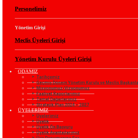
Personelimiz
Yönetim Girişi
Meclis Üyeleri Girişi
Yönetim Kurulu Üyeleri Girişi
ODAMIZ
Tarihçemiz
Geçmiş Dönem Yönetim Kurulu ve Meclis Başkanla
Misyonumuz-Vizyonumuz
Faaliyet Raporlarımız
Temel Değerlerimiz
Stratejik Plan 2024 – 2027
ÜYELERİMİZ
Üyelerimiz
Üyelik
Üyelik Ön Başvuru
Üyelik Avantajlarımız
Üye Danışmanına Sor