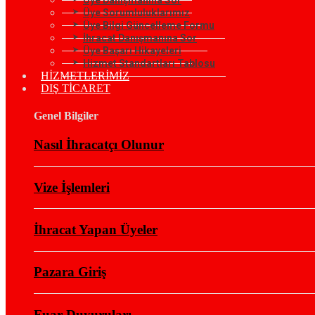
Üye Sorumluluklarımız
Üye Bilgi Güncelleme Formu
İhracat Danışmanına Sor
Üye Başarı Hikayeleri
Hizmet Standartları Tablosu
HİZMETLERİMİZ
DIŞ TİCARET
Genel Bilgiler
Nasıl İhracatçı Olunur
Vize İşlemleri
İhracat Yapan Üyeler
Pazara Giriş
Fuar Duyuruları