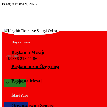
Pazar, Ağustos 9, 2026
KURUMSAL
Başkanımız
Başkanın Mesajı
Destek Hattı
+90386 213 11 86
Başkanımızın Özgeçmişi
Başkana Mesaj
onlIne Aidat
İdari Yapı
Organizasyon Şeması
OnlIne Belge