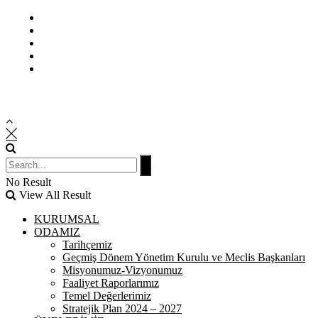
Bilgi Edinme
Kullanım Koşulları
Gizlilik İlkeleri
KVKK
İletişim
No Result
View All Result
KURUMSAL
ODAMIZ
Tarihçemiz
Geçmiş Dönem Yönetim Kurulu ve Meclis Başkanları
Misyonumuz-Vizyonumuz
Faaliyet Raporlarımız
Temel Değerlerimiz
Stratejik Plan 2024 – 2027