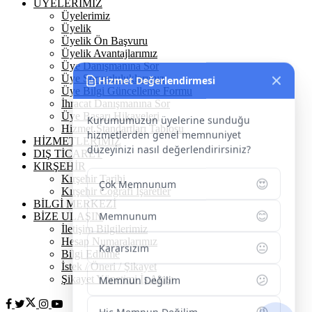
ÜYELERİMİZ
Üyelerimiz
Üyelik
Hizmet Değerlendirmesi
Üyelik Ön Başvuru
Üyelik Avantajlarımız
Üye Danışmanına Sor
Kurumumuzun üyelerine sunduğu
Üye Sorumluluklarımız
hizmetlerden genel memnuniyet
Üye Bilgi Güncelleme Formu
düzeyinizi nasıl değerlendirirsiniz?
İhracat Danışmanına Sor
Üye Başarı Hikayeleri
Hizmet Standartları Tablosu
😍
Çok Memnunum
HİZMETLERİMİZ
DIŞ TİCARET
😊
KIRŞEHİR
Memnunum
Kırşehir Tarihi
Kırşehir Coğrafi İşaretler
😐
Kararsızım
BİLGİ MERKEZİ
BİZE ULAŞIN
İletişim Bilgilerimiz
😕
Memnun Değilim
Hesap Numaralarımız
Bilgi Edinme
😡
Hiç Memnun Değilim
İstek / Öneri / Şikayet
Şikayet Yönetimi İş Akışı