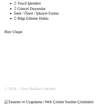
Tescil İşlemleri
Güncel Duyurular
İstek / Öneri / Şikayet Formu
Bilgi Edinme Hakkı
Bize Ulaşın
Adres:
Yenice Mah. Atatürk Cad. Tüccarlar İşhanı Kat:1 No:1
KIRŞEHİR / TÜRKİYE
Telefon:
0 386 213 11 86
WhatsApp:
0 544 213 11 86
E-Posta:
bilgi@kirsehirtso.org.tr
© 2026 – Tüm Hakları Saklıdır.