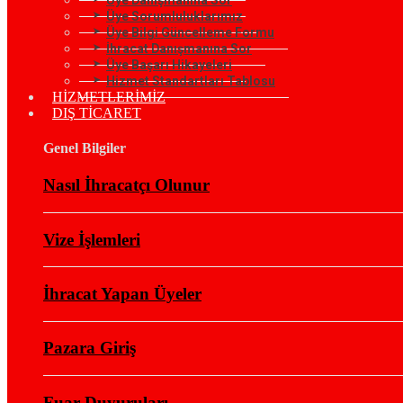
Üye Sorumluluklarımız
Üye Bilgi Güncelleme Formu
İhracat Danışmanına Sor
Üye Başarı Hikayeleri
Hizmet Standartları Tablosu
HİZMETLERİMİZ
DIŞ TİCARET
Genel Bilgiler
Nasıl İhracatçı Olunur
Vize İşlemleri
İhracat Yapan Üyeler
Pazara Giriş
Fuar Duyuruları