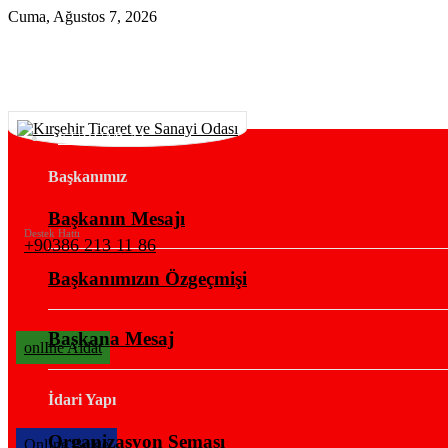
Cuma, Ağustos 7, 2026
KURUMSAL
Başkanımız
Başkanın Mesajı
Destek Hattı
+90386 213 11 86
Başkanımızın Özgeçmişi
Başkana Mesaj
onlIne Aidat
İdari Yapı
Organizasyon Şeması
OnlIne Belge