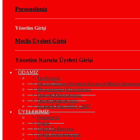
Personelimiz
Yönetim Girişi
Meclis Üyeleri Girişi
Yönetim Kurulu Üyeleri Girişi
ODAMIZ
Tarihçemiz
Geçmiş Dönem Yönetim Kurulu ve Meclis Başkanla
Misyonumuz-Vizyonumuz
Faaliyet Raporlarımız
Temel Değerlerimiz
Stratejik Plan 2024 – 2027
ÜYELERİMİZ
Üyelerimiz
Üyelik
Üyelik Ön Başvuru
Üyelik Avantajlarımız
Üye Danışmanına Sor